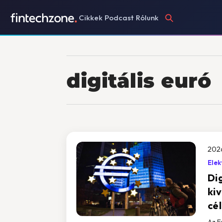
Cikkek
Podcast
Rólunk
digitális euró
202
Elek
Dig
ki
cé
Az E