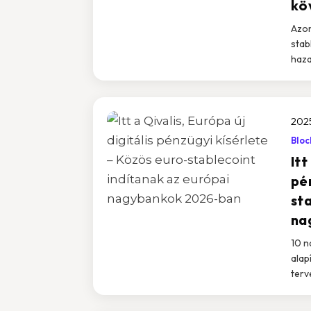
kö
Azon
stab
haza
2025
Bloc
Itt
pé
st
na
10 n
alap
terv