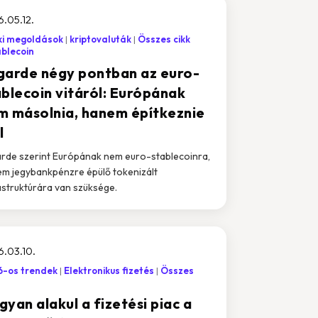
.05.12.
ki megoldások
kriptovaluták
Összes cikk
ablecoin
garde négy pontban az euro-
ablecoin vitáról: Európának
m másolnia, hanem építkeznie
l
rde szerint Európának nem euro-stablecoinra,
m jegybankpénzre épülő tokenizált
astruktúrára van szüksége.
.03.10.
-os trendek
Elektronikus fizetés
Összes
yan alakul a fizetési piac a