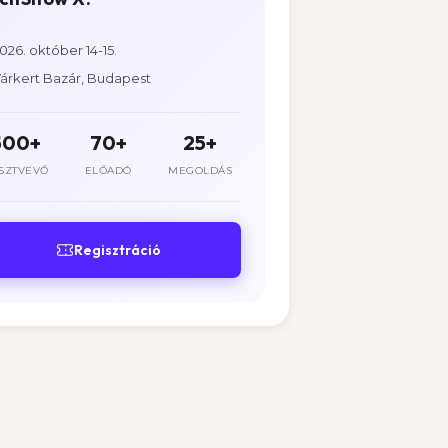
026. október 14-15.
árkert Bazár, Budapest
500+
70+
25+
SZTVEVŐ
ELŐADÓ
MEGOLDÁS
Regisztráció