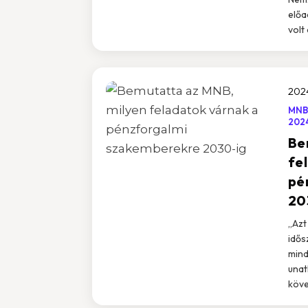
előa
volt
2024
MNB
202
Be
fe
pé
20
„Azt
idős
mind
unat
köve