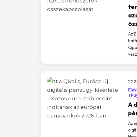
te
az
ös
Az E
hatá
Cipo
vesz
2024
Elek
Pa
A d
pé
Az i
digi
Nemz