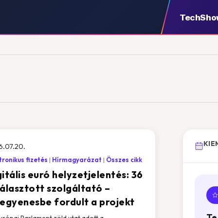
TechSho
KIE
6.07.20.
tronikus fizetés
Hírmagyarázat
Összes cikk
itális euró helyzetjelentés: 36
választott szolgáltató –
legyenesbe fordult a projekt
Te
urópai Parlament zöld utat adott a