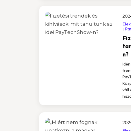
2024
Elek
Pa
Fiz
ta
n?
Idén
tren
PayT
Közp
vált
hazai
2024
Elek