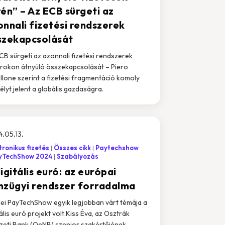
rén” – Az ECB sürgeti az
onnali fizetési rendszerek
szekapcsolását
CB sürgeti az azonnali fizetési rendszerek
rokon átnyúló összekapcsolását – Piero
llone szerint a fizetési fragmentáció komoly
élyt jelent a globális gazdaságra.
.05.13.
tronikus fizetés
Összes cikk
Paytechshow
yTechShow 2024
Szabályozás
igitális euró: az európai
nzügyi rendszer forradalma
dei PayTechShow egyik legjobban várt témája a
tális euró projekt volt.Kiss Éva, az Osztrák
eti Bank (OeNB) szenior szakértőjének