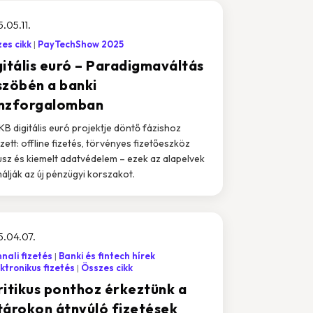
.05.11.
es cikk
PayTechShow 2025
gitális euró – Paradigmaváltás
szöbén a banki
nzforgalomban
KB digitális euró projektje döntő fázishoz
zett: offline fizetés, törvényes fizetőeszköz
usz és kiemelt adatvédelem – ezek az alapelvek
álják az új pénzügyi korszakot.
.04.07.
nali fizetés
Banki és fintech hírek
ktronikus fizetés
Összes cikk
ritikus ponthoz érkeztünk a
tárokon átnyúló fizetések