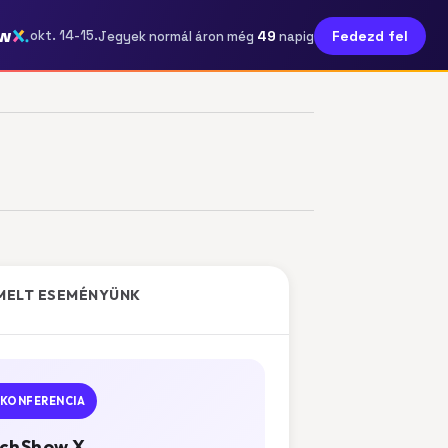
w
49
okt. 14-15.
Fedezd fel
Jegyek normál áron még
napig
MELT ESEMÉNYÜNK
KONFERENCIA
chShow X.