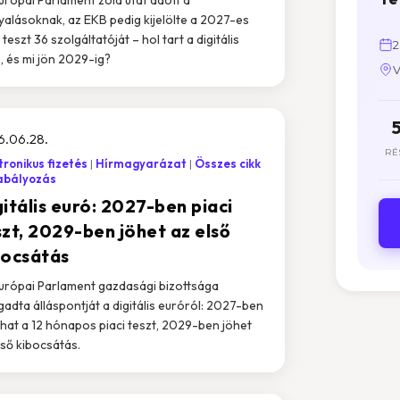
yalásoknak, az EKB pedig kijelölte a 2027-es
 teszt 36 szolgáltatóját – hol tart a digitális
2
, és mi jön 2029-ig?
V
6.06.28.
RÉ
tronikus fizetés
Hírmagyarázat
Összes cikk
abályozás
itális euró: 2027-ben piaci
szt, 2029-ben jöhet az első
bocsátás
urópai Parlament gazdasági bizottsága
gadta álláspontját a digitális euróról: 2027-ben
lhat a 12 hónapos piaci teszt, 2029-ben jöhet
lső kibocsátás.