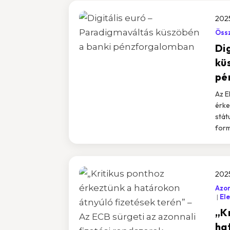
2025
Össz
Di
kü
pé
Az E
érke
stát
form
2025
Azon
Ele
„K
ha