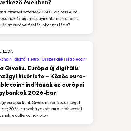
vetkező években?
nali fizetési határidők, PSD3, digitális euró,
lecoinok és agentic payments: merre tart a
i és az európai fizetési ökoszisztéma?
.12.07.
kchain
digitális euró
Összes cikk
stablecoin
 a Qivalis, Európa új digitális
nzügyi kísérlete – Közös euro-
ablecoint indítanak az európai
gybankok 2026-ban
agy európai bank Qivalis néven közös céget
ított; 2026-ra szabályozott euró-stablecoint
eznek, a dollárcoinok ellen.