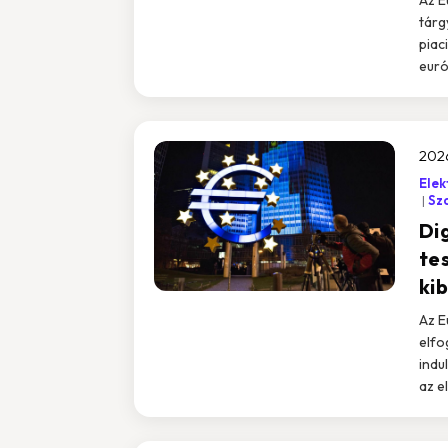
tárg
piaci
euró
202
Elek
Sz
Dig
te
ki
Az E
elfo
indu
az e