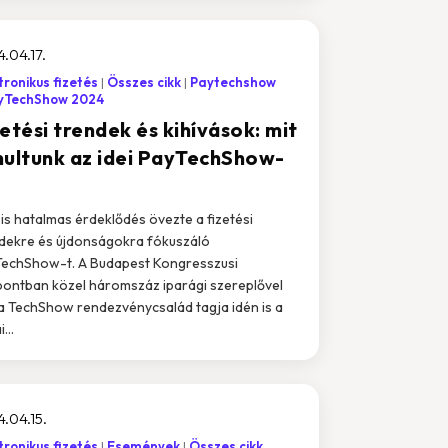
.04.17.
tronikus fizetés
Összes cikk
Paytechshow
yTechShow 2024
etési trendek és kihívások: mit
nultunk az idei PayTechShow-
 is hatalmas érdeklődés övezte a fizetési
dekre és újdonságokra fókuszáló
echShow-t. A Budapest Kongresszusi
ontban közel háromszáz iparági szereplővel
 a TechShow rendezvénycsalád tagja idén is a
...
.04.15.
tronikus fizetés
Események
Összes cikk