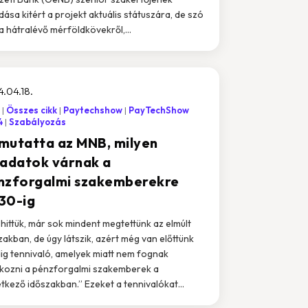
dása kitért a projekt aktuális státuszára, de szó
 a hátralévő mérföldkövekről,...
.04.18.
Összes cikk
Paytechshow
PayTechShow
4
Szabályozás
mutatta az MNB, milyen
ladatok várnak a
nzforgalmi szakemberekre
30-ig
 hittük, már sok mindent megtettünk az elmúlt
zakban, de úgy látszik, azért még van előttünk
ig tennivaló, amelyek miatt nem fognak
kozni a pénzforgalmi szakemberek a
tkező időszakban.” Ezeket a tennivalókat...