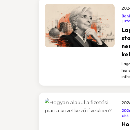
2026
Ban
st
La
st
ne
kel
Laga
hane
infr
2026
2026
cikk
Hog