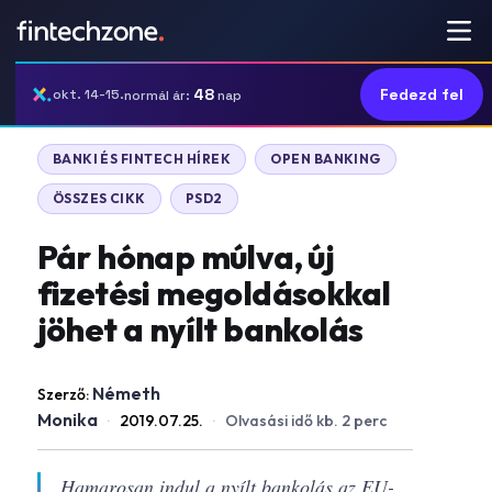
48
Fedezd fel
okt. 14-15.
normál ár:
nap
BANKI ÉS FINTECH HÍREK
OPEN BANKING
ÖSSZES CIKK
PSD2
Pár hónap múlva, új
fizetési megoldásokkal
jöhet a nyílt bankolás
Németh
Szerző:
Monika
·
2019.07.25.
·
Olvasási idő kb. 2 perc
Hamarosan indul a nyílt bankolás az EU-