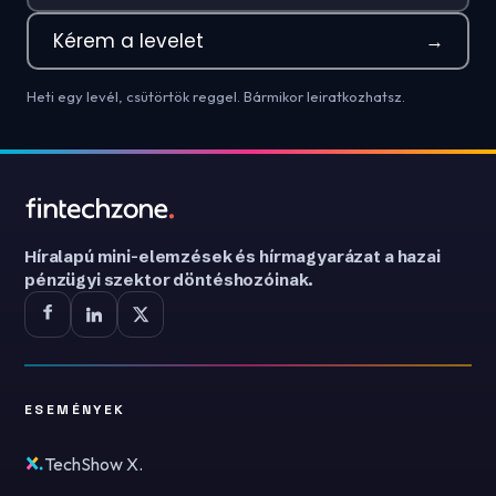
Kérem a levelet
→
Heti egy levél, csütörtök reggel. Bármikor leiratkozhatsz.
Híralapú mini-elemzések és hírmagyarázat a hazai
pénzügyi szektor döntéshozóinak.
ESEMÉNYEK
TechShow X.