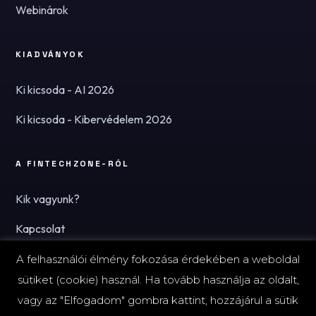
Webinárok
KIADVÁNYOK
Ki kicsoda - AI 2026
Ki kicsoda - Kibervédelem 2026
A FINTECHZONE-RÓL
Kik vagyunk?
Kapcsolat
Hírlevél
A felhasználói élmény fokozása érdekében a weboldal
sütiket (cookie) használ. Ha tovább használja az oldalt,
vagy az "Elfogadom" gombra kattint, hozzájárul a sütik