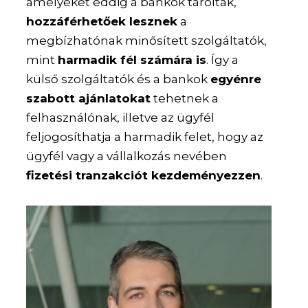
amelyeket eddig a bankok tároltak,
hozzáférhetőek lesznek
a
megbízhatónak minősített szolgáltatók,
mint
harmadik fél számára is
. Így a
külső szolgáltatók és a bankok
egyénre
szabott ajánlatokat
tehetnek a
felhasználónak, illetve az ügyfél
feljogosíthatja a harmadik felet, hogy az
ügyfél vagy a vállalkozás nevében
fizetési tranzakciót kezdeményezzen
.