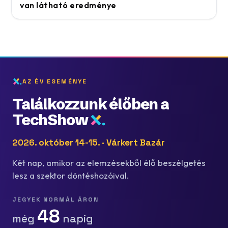
van látható eredménye
AZ ÉV ESEMÉNYE
Találkozzunk élőben a
TechShow
2026. október 14-15. · Várkert Bazár
Két nap, amikor az elemzésekből élő beszélgetés
lesz a szektor döntéshozóival.
JEGYEK NORMÁL ÁRON
48
még
napig