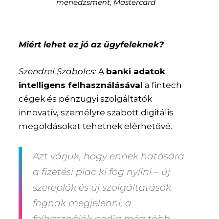
menedzsment, Mastercard
Miért lehet ez jó az ügyfeleknek?
Szendrei Szabolcs:
A
banki adatok
intelligens felhasználásával
a fintech
cégek és pénzügyi szolgáltatók
innovatív, személyre szabott digitális
megoldásokat tehetnek elérhetővé.
Azt várjuk, hogy ennek hatására
a fizetési piac ki fog nyílni
– új
szereplők és új szolgáltatások
fognak megjelenni, a
felhasználók pedig még több