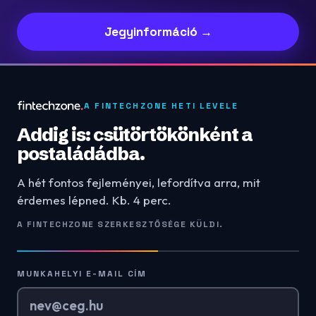
Jegyinformáció →
A FINTECHZONE HETI LEVELE
Addig is: csütörtökönként a
postaládádba.
A hét fontos fejleményei, lefordítva arra, mit
érdemes lépned. Kb. 4 perc.
A FINTECHZONE SZERKESZTŐSÉGE KÜLDI.
MUNKAHELYI E-MAIL CÍM