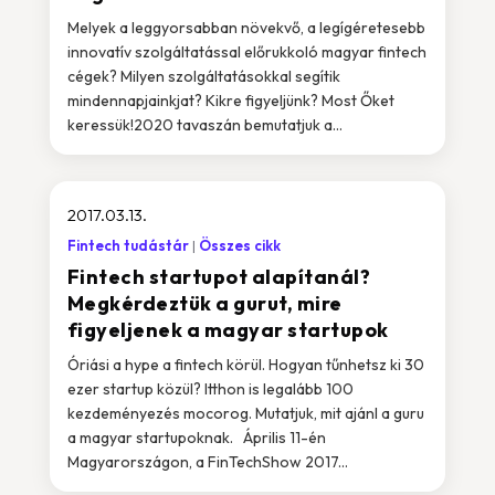
Melyek a leggyorsabban növekvő, a legígéretesebb
innovatív szolgáltatással előrukkoló magyar fintech
cégek? Milyen szolgáltatásokkal segítik
mindennapjainkjat? Kikre figyeljünk? Most Őket
keressük!2020 tavaszán bemutatjuk a...
2017.03.13.
Fintech tudástár
Összes cikk
Fintech startupot alapítanál?
Megkérdeztük a gurut, mire
figyeljenek a magyar startupok
Óriási a hype a fintech körül. Hogyan tűnhetsz ki 30
ezer startup közül? Itthon is legalább 100
kezdeményezés mocorog. Mutatjuk, mit ajánl a guru
a magyar startupoknak. Április 11-én
Magyarországon, a FinTechShow 2017...