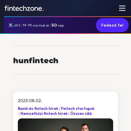
50
Fedezd fel
okt. 14-15.
normál ár:
nap
hunfintech
2023.08.02.
Banki és fintech hírek
Fintech startupok
Nemzetközi fintech hírek
Összes cikk