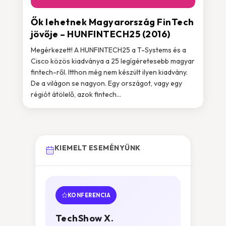
Ők lehetnek Magyarország FinTech
jövője – HUNFINTECH25 (2016)
Megérkezett! A HUNFINTECH25 a T-Systems és a
Cisco közös kiadványa a 25 legígéretesebb magyar
fintech-ről. Itthon még nem készült ilyen kiadvány.
De a világon se nagyon. Egy országot, vagy egy
régiót átölelő, azok fintech...
KIEMELT ESEMÉNYÜNK
KONFERENCIA
TechShow X.