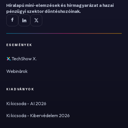
Híralapú mini-elemzések és hírmagyarázat a hazai
pénzügyi szektor döntéshozóinak.
ESEMÉNYEK
TechShow X.
Webinárok
KIADVÁNYOK
Ki kicsoda - AI 2026
Ki kicsoda - Kibervédelem 2026