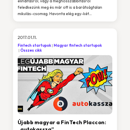
elindításról, vagy a meghosszabbításról
feledkezünk meg és már ott is a barátságtalan
mikulás-csomag. Havonta elég egy-két...
2017.01.11.
Fintech startupok
Magyar fintech startupok
Összes cikk
Újabb magyar a FinTech Placcon:
„autokassza”