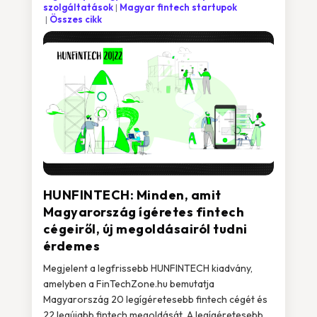
szolgáltatások
Magyar fintech startupok
Összes cikk
HUNFINTECH: Minden, amit
Magyarország ígéretes fintech
cégeiről, új megoldásairól tudni
érdemes
Megjelent a legfrissebb HUNFINTECH kiadvány,
amelyben a FinTechZone.hu bemutatja
Magyarország 20 legígéretesebb fintech cégét és
22 legújabb fintech megoldását. A legígéretesebb