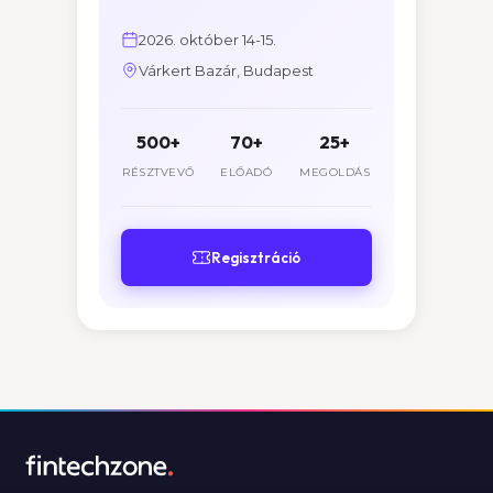
2026. október 14-15.
Várkert Bazár, Budapest
500+
70+
25+
RÉSZTVEVŐ
ELŐADÓ
MEGOLDÁS
Regisztráció