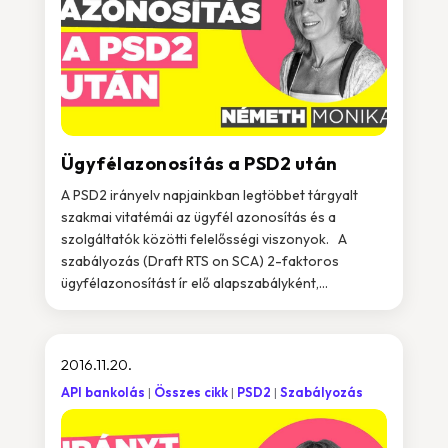
Ügyfélazonosítás a PSD2 után
A PSD2 irányelv napjainkban legtöbbet tárgyalt
szakmai vitatémái az ügyfél azonosítás és a
szolgáltatók közötti felelősségi viszonyok. A
szabályozás (Draft RTS on SCA) 2-faktoros
ügyfélazonosítást ír elő alapszabályként,...
2016.11.20.
API bankolás
Összes cikk
PSD2
Szabályozás