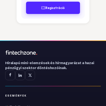
Regisztráció
Híralapú mini-elemzések és hírmagyarázat a hazai
pénzügyi szektor döntéshozóinak.
ESEMÉNYEK