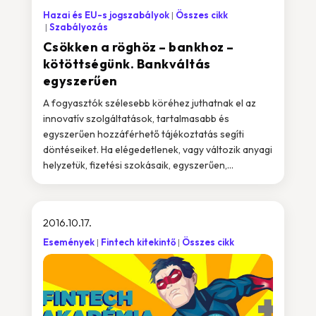
Hazai és EU-s jogszabályok
Összes cikk
Szabályozás
Csökken a röghöz – bankhoz –
kötöttségünk. Bankváltás
egyszerűen
A fogyasztók szélesebb köréhez juthatnak el az
innovatív szolgáltatások, tartalmasabb és
egyszerűen hozzáférhető tájékoztatás segíti
döntéseiket. Ha elégedetlenek, vagy változik anyagi
helyzetük, fizetési szokásaik, egyszerűen,...
2016.10.17.
Események
Fintech kitekintő
Összes cikk