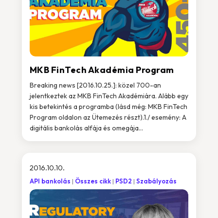
MKB FinTech Akadémia Program
Breaking news [2016.10.25.]: közel 700-an
jelentkeztek az MKB FinTech Akadémiára. Alább egy
kis betekintés a programba (lásd még: MKB FinTech
Program oldalon az Ütemezés részt).1./ esemény: A
digitális bankolás alfája és omegája...
2016.10.10.
API bankolás
Összes cikk
PSD2
Szabályozás