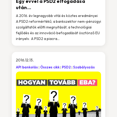
Egy évvel a PSD2 elfogadása
után…
A 2016. év legnagyobb vitái és köztes eredményei
A PSD2 reformértékű, a bankszektor nem-pénzügyi
szolgáltatók előtti megnyitását, a technológiai
fejlődés és az innováció befogadását ösztönző EU
irányelv. A PSD2 a piacra...
2016.12.13.
API bankolás
Összes cikk
PSD2
Szabályozás