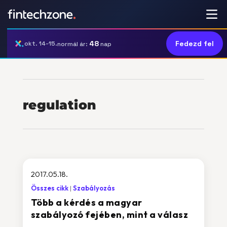
48
Fedezd fel
okt. 14-15.
normál ár:
nap
regulation
2017.05.18.
Összes cikk
Szabályozás
Több a kérdés a magyar
szabályozó fejében, mint a válasz