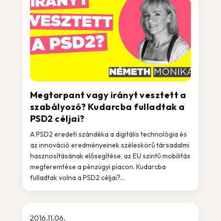
Megtorpant vagy irányt vesztett a
szabályozó? Kudarcba fulladtak a
PSD2 céljai?
A PSD2 eredeti szándéka a digitális technológia és
az innováció eredményeinek széleskörű társadalmi
hasznosításának elősegítése, az EU szintű mobilitás
megteremtése a pénzügyi piacon. Kudarcba
fulladtak volna a PSD2 céljai?...
2016.11.06.