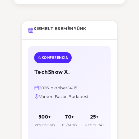
KIEMELT ESEMÉNYÜNK
KONFERENCIA
TechShow X.
2026. október 14-15.
Várkert Bazár, Budapest
500+
70+
25+
RÉSZTVEVŐ
ELŐADÓ
MEGOLDÁS