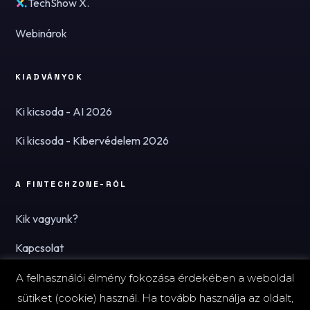
TechShow X.
Webinárok
KIADVÁNYOK
Ki kicsoda - AI 2026
Ki kicsoda - Kibervédelem 2026
A FINTECHZONE-RÓL
Kik vagyunk?
Kapcsolat
Hírlevél
A felhasználói élmény fokozása érdekében a weboldal
sütiket (cookie) használ. Ha tovább használja az oldalt,