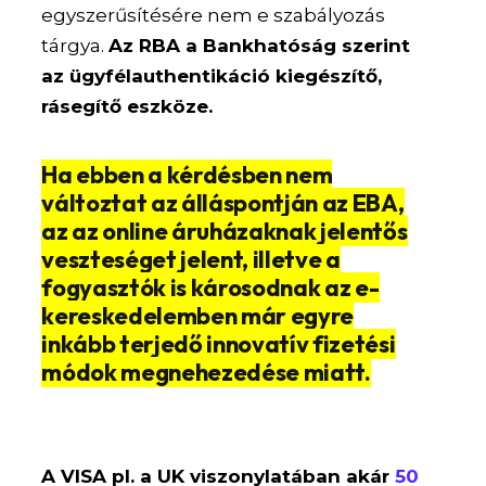
egyszerűsítésére nem e szabályozás
tárgya.
Az RBA a Bankhatóság szerint
az ügyfélauthentikáció kiegészítő,
rásegítő eszköze.
Ha ebben a kérdésben nem
változtat az álláspontján az EBA,
az az online áruházaknak jelentős
veszteséget jelent, illetve a
fogyasztók is károsodnak az e-
kereskedelemben már egyre
inkább terjedő innovatív fizetési
módok megnehezedése miatt.
A VISA pl. a UK viszonylatában akár
50