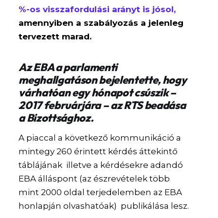
%-os visszafordulási arányt is jósol,
amennyiben a szabályozás a jelenleg
tervezett marad.
Az EBA a parlamenti
meghallgatáson bejelentette, hogy
várhatóan egy hónapot csúszik –
2017 februárjára – az RTS beadása
a Bizottsághoz.
A piaccal a következő kommunikáció a
mintegy 260 érintett kérdés áttekintő
táblájának illetve a kérdésekre adandó
EBA álláspont (az észrevételek több
mint 2000 oldal terjedelemben az EBA
honlapján olvashatóak) publikálása lesz.