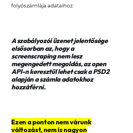
folyószámlája adataihoz.
A szabályozói üzenet jelentősége
elsősorban az, hogy a
screenscraping nem lesz
megengedett megoldás, az open
API-n keresztül lehet csak a PSD2
alapján a számla adatokhoz
hozzáférni.
Ezen a ponton nem várunk
változást, nem is nagyon