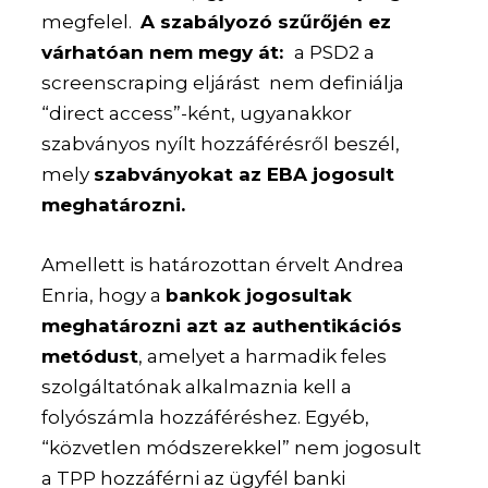
megfelel.
A szabályozó szűrőjén ez
várhatóan nem megy át:
a PSD2 a
screenscraping eljárást nem definiálja
“direct access”-ként, ugyanakkor
szabványos nyílt hozzáférésről beszél,
mely
szabványokat az EBA jogosult
meghatározni.
Amellett is határozottan érvelt Andrea
Enria, hogy a
bankok jogosultak
meghatározni azt az authentikációs
metódust
, amelyet a harmadik feles
szolgáltatónak alkalmaznia kell a
folyószámla hozzáféréshez. Egyéb,
“közvetlen módszerekkel” nem jogosult
a TPP hozzáférni az ügyfél banki