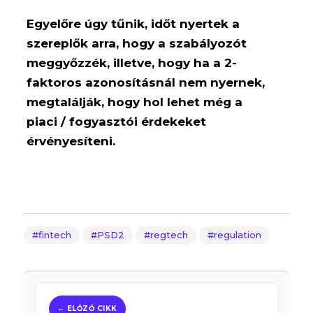
Egyelőre úgy tűnik, időt nyertek a
szereplők arra, hogy a szabályozót
meggyőzzék, illetve, hogy ha a 2-
faktoros azonosításnál nem nyernek,
megtalálják, hogy hol lehet még a
piaci / fogyasztói érdekeket
érvényesíteni.
fintech
PSD2
regtech
regulation