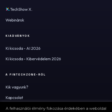
TechShow X.
Webinárok
KIADVÁNYOK
Ki kicsoda - AI 2026
Ki kicsoda - Kibervédelem 2026
A FINTECHZONE-RÓL
Kik vagyunk?
Kapcsolat
Hírlevél
A felhasználói élmény fokozása érdekében a weboldal