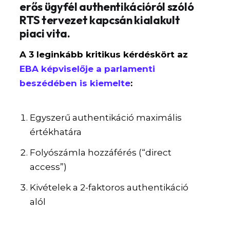
erős ügyfél authentikációról szóló
RTS tervezet kapcsán kialakult
piaci vita.
A 3 leginkább kritikus kérdéskört az
EBA képviselője a parlamenti
beszédében is kiemelte
:
Egyszerű authentikáció maximális
értékhatára
Folyószámla hozzáférés (“direct
access”)
Kivételek a 2-faktoros authentikáció
alól