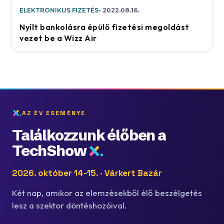
ELEKTRONIKUS FIZETÉS
2022.08.16.
Nyílt bankolásra épülő fizetési megoldást
vezet be a Wizz Air
AZ ÉV ESEMÉNYE
Találkozzunk élőben a
TechShow
2026. október 14-15. · Várkert Bazár
Két nap, amikor az elemzésekből élő beszélgetés
lesz a szektor döntéshozóival.