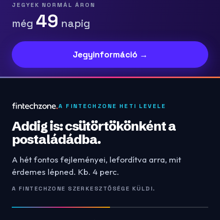
JEGYEK NORMÁL ÁRON
49
még
napig
Jegyinformáció →
A FINTECHZONE HETI LEVELE
Addig is: csütörtökönként a
postaládádba.
A hét fontos fejleményei, lefordítva arra, mit
érdemes lépned. Kb. 4 perc.
A FINTECHZONE SZERKESZTŐSÉGE KÜLDI.