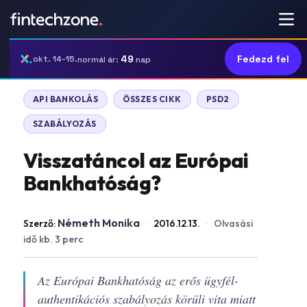
49
Fedezd fel
okt. 14-15.
normál ár:
nap
API BANKOLÁS
ÖSSZES CIKK
PSD2
SZABÁLYOZÁS
Visszatáncol az Európai
Bankhatóság?
Németh Monika
Szerző:
·
2016.12.13.
·
Olvasási
idő kb. 3 perc
Az Európai Bankhatóság az erős ügyfél-
authentikációs szabályozás körüli vita miatt