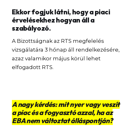
Ekkor fogjuk látni, hogy a piaci
érvelésekhez hogyan áll a
szabályozó.
A Bizottságnak az RTS megfelelés
vizsgálatára 3 hónap áll rendelkezésére,
azaz valamikor május körül lehet
elfogadott RTS.
A nagy kérdés: mit nyer vagy veszít
a piac és a fogyasztó azzal, ha az
EBA nem változtat álláspontján?