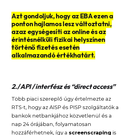
Azt gondoljuk, hogy az EBA ezen a
ponton hajlamos lesz változtatni,
azaz egységesíti az online és az
érintésnélküli fizikai helyszínen
történő fizetés esetén
alkalmazandó értékhatárt.
2./ API / interfész és “direct access”
Több piaci szereplő úgy értelmezte az
RTS-t, hogy az AISP és PISP szolgáltatók a
bankok netbankjához közvetlenül és a
nap 24 órájában, folyamatosan
hozzáférhetnek, így a
screenscraping
is