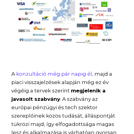
A
konzultáció még pár napig él,
majd a
piaci visszajelzések alapján még ez év
végéig a tervek szerint
megjelenik a
javasolt szabvány
. A szabvány az
európai pénzügyi és tech szektor
szereplőinek közös tudását, álláspontját
tükrözi majd, így elfogadottsága magas
lesz és alkalmazása is várhatóan gyorsan