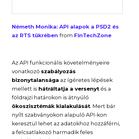
Németh Monika: API alapok a PSD2 és
az RTS tükrében
from
FinTechZone
Az API funkcionális követelményeire
vonatkozó
szabályozás
bizonytalansága
az ígéretes lépések
mellett is
hátráltatja a versenyt
és a
földrajzi határokon is átnyúló
ökoszisztémák kialakulását
. Mert bár
nyílt szabványokon alapuló API-kon
keresztül lehet az adatokhoz hozzáférni,
a felcsatlakozó harmadik feles