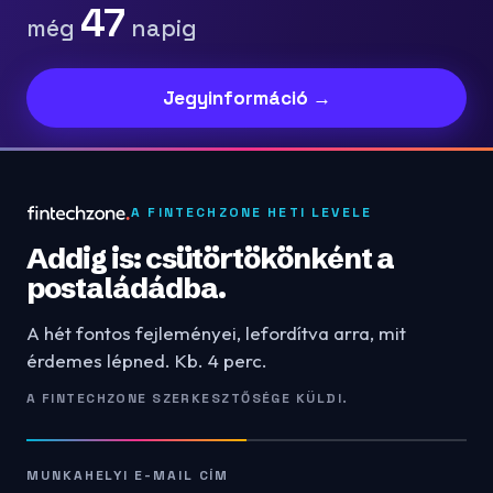
47
még
napig
Jegyinformáció →
A FINTECHZONE HETI LEVELE
Addig is: csütörtökönként a
postaládádba.
A hét fontos fejleményei, lefordítva arra, mit
érdemes lépned. Kb. 4 perc.
A FINTECHZONE SZERKESZTŐSÉGE KÜLDI.
MUNKAHELYI E-MAIL CÍM