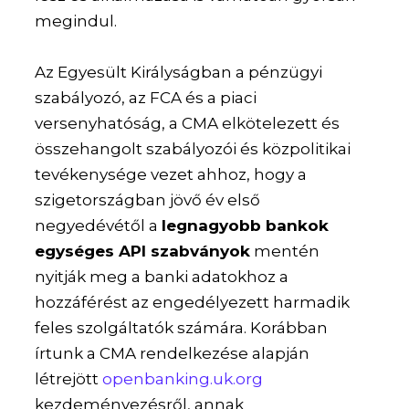
megindul.
Az Egyesült Királyságban a pénzügyi
szabályozó, az FCA és a piaci
versenyhatóság, a CMA elkötelezett és
összehangolt szabályozói és közpolitikai
tevékenysége vezet ahhoz, hogy a
szigetországban jövő év első
negyedévétől a
legnagyobb bankok
egységes API szabványok
mentén
nyitják meg a banki adatokhoz a
hozzáférést az engedélyezett harmadik
feles szolgáltatók számára. Korábban
írtunk a CMA rendelkezése alapján
létrejött
openbanking.uk.org
kezdeményezésről, annak