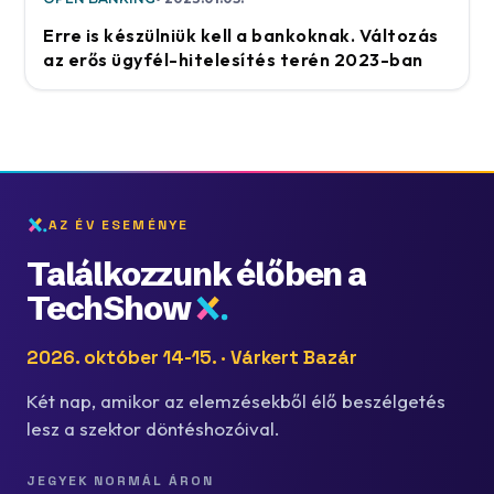
Erre is készülniük kell a bankoknak. Változás
az erős ügyfél-hitelesítés terén 2023-ban
AZ ÉV ESEMÉNYE
Találkozzunk élőben a
TechShow
2026. október 14-15. · Várkert Bazár
Két nap, amikor az elemzésekből élő beszélgetés
lesz a szektor döntéshozóival.
JEGYEK NORMÁL ÁRON