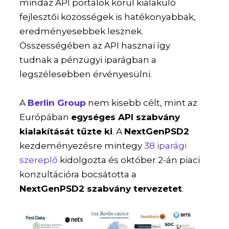
mindaz API portálok körül kialakuló
fejlesztői közösségek is hatékonyabbak,
eredményesebbek lesznek.
Összességében az API hasznai így
tudnak a pénzügyi iparágban a
legszélesebben érvényesülni.
A
Berlin Group
nem kisebb célt, mint az
Európában
egységes API szabvány
kialakítását tűzte ki
. A
NextGenPSD2
kezdeményezésre mintegy
38 iparági
szereplő
kidolgozta és október 2-án piaci
konzultációra bocsátotta a
NextGenPSD2 szabvány tervezetet
.