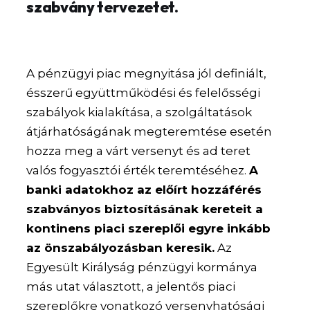
szabvány tervezetet.
A pénzügyi piac megnyitása jól definiált,
ésszerű együttműködési és felelősségi
szabályok kialakítása, a szolgáltatások
átjárhatóságának megteremtése esetén
hozza meg a várt versenyt és ad teret
valós fogyasztói érték teremtéséhez.
A
banki adatokhoz az előírt hozzáférés
szabványos biztosításának kereteit a
kontinens piaci szereplői egyre inkább
az önszabályozásban keresik.
Az
Egyesült Királyság pénzügyi kormánya
más utat választott, a jelentős piaci
szereplőkre vonatkozó versenyhatósági