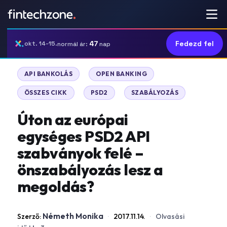
47
Fedezd fel
okt. 14-15.
normál ár:
nap
|
|
API BANKOLÁS
OPEN BANKING
|
|
ÖSSZES CIKK
PSD2
SZABÁLYOZÁS
Úton az európai
egységes PSD2 API
szabványok felé –
önszabályozás lesz a
megoldás?
Németh Monika
Szerző:
·
2017.11.14.
·
Olvasási