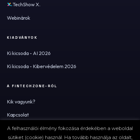
TechShow X.
Webinárok
KIADVÁNYOK
Ki kicsoda - AI 2026
Ki kicsoda - Kibervédelem 2026
A FINTECHZONE-RÓL
Kik vagyunk?
Kapcsolat
Hírlevél
A felhasználói élmény fokozása érdekében a weboldal
sütiket (cookie) használ. Ha tovább használja az oldalt,