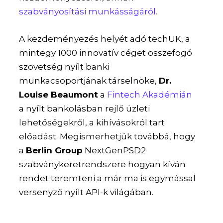
szabványosítási munkásságáról.
A kezdeményezés helyét adó techUK, a
mintegy 1000 innovatív céget összefogó
szövetség nyílt banki
munkacsoportjának társelnöke,
Dr.
Louise Beaumont
a
Fintech Akadémián
a nyílt bankolásban rejlő üzleti
lehetőségekről, a kihívásokról tart
előadást. Megismerhetjük továbbá, hogy
a
Berlin Group
NextGenPSD2
szabványkeretrendszere hogyan kíván
rendet teremteni a már ma is egymással
versenyző nyílt API-k világában.