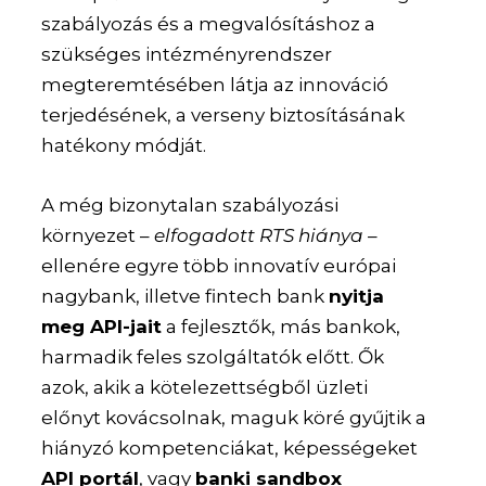
szabályozás és a megvalósításhoz a
szükséges intézményrendszer
megteremtésében látja az innováció
terjedésének, a verseny biztosításának
hatékony módját.
A még bizonytalan szabályozási
környezet –
elfogadott RTS hiánya
–
ellenére egyre több innovatív európai
nagybank, illetve fintech bank
nyitja
meg API-jait
a fejlesztők, más bankok,
harmadik feles szolgáltatók előtt. Ők
azok, akik a kötelezettségből üzleti
előnyt kovácsolnak, maguk köré gyűjtik a
hiányzó kompetenciákat, képességeket
API portál
, vagy
banki sandbox