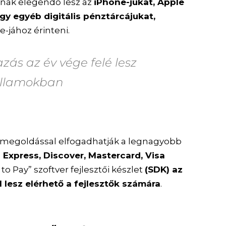
óknak elegendő lesz az
iPhone-jukat, Apple
gy egyéb digitális pénztárcájukat,
-jához érinteni.
zás az év vége felé lesz
 Államokban
si megoldással elfogadhatják a legnagyobb
Express, Discover, Mastercard, Visa
p to Pay” szoftver fejlesztői készlet
(SDK) az
 lesz elérhető a fejlesztők számára
.