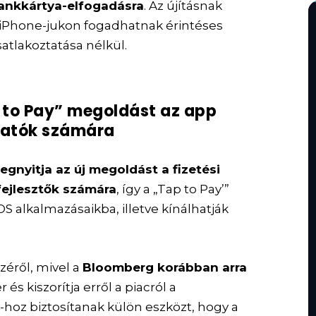
bankkártya-elfogadásra
. Az újításnak
 iPhone-jukon fogadhatnak érintéses
atlakoztatása nélkül.
 to Pay” megoldást az app
áltatók számára
egnyitja az új megoldást a fizetési
fejlesztők számára
, így a „Tap to Pay’”
OS alkalmazásaikba, illetve kínálhatják
zéről, mivel a
Bloomberg korábban arra
 és kiszorítja erről a piacról a
-hoz biztosítanak külön eszközt, hogy a