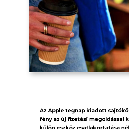
Az Apple tegnap kiadott sajtókö
fény az új fizetési megoldással 
külön eszköz csatlakoztatása né