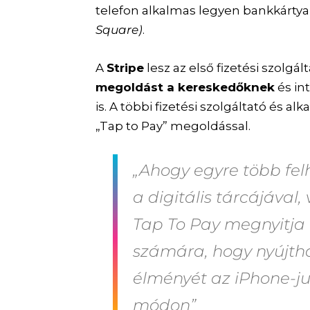
telefon alkalmas legyen bankkárty
Square)
.
A
Stripe
lesz az első fizetési szolgá
megoldást a kereskedőknek
és in
is. A többi fizetési szolgáltató és al
„Tap to Pay” megoldással.
„Ahogy egyre több fel
a digitális tárcájával
Tap To Pay megnyitja 
számára, hogy nyújtha
élményét az iPhone-j
módon”