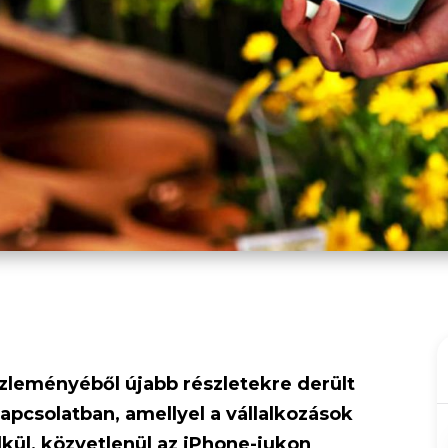
zleményéből újabb részletekre derült
kapcsolatban, amellyel a vállalkozások
lkül, közvetlenül az iPhone-jukon