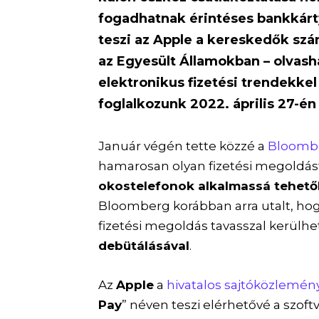
fogadhatnak érintéses bankkárty
teszi az Apple a kereskedők szá
az Egyesült Államokban – olvasha
elektronikus fizetési trendekke
foglalkozunk 2022. április 27-é
Január végén tette közzé a
Bloomb
hamarosan olyan fizetési megoldás
okostelefonok alkalmassá tehetők
Bloomberg korábban arra utalt, ho
fizetési megoldás tavasszal kerülh
debütálásával
.
Az
Apple
a
hivatalos sajtóközlemé
Pay
” néven teszi elérhetővé a szo