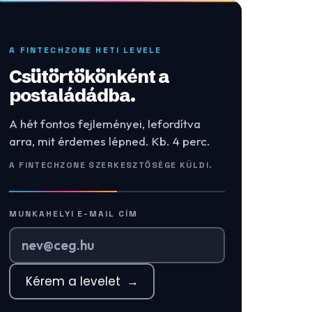
A FINTECHZONE HETI LEVELE
Csütörtökönként a
postaládádba.
A hét fontos fejleményei, lefordítva
arra, mit érdemes lépned. Kb. 4 perc.
A FINTECHZONE SZERKESZTŐSÉGE KÜLDI.
MUNKAHELYI E-MAIL CÍM
Kérem a levelet
→