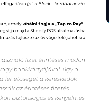
a-elfogadásra
(pl. a Block – korábbi nevén
ltató, amely
kínálni fogja a „Tap to Pay”
tegrálja majd a Shopify POS alkalmazásba
kalmazás fejlesztő az év vége felé jöhet ki a
használó fizet érintéses módon
, vagy bankkártyájával, úgy a
a lehetőséget a kereskedők
ssák az érintéses fizetés
ukon biztonságos és kényelmes