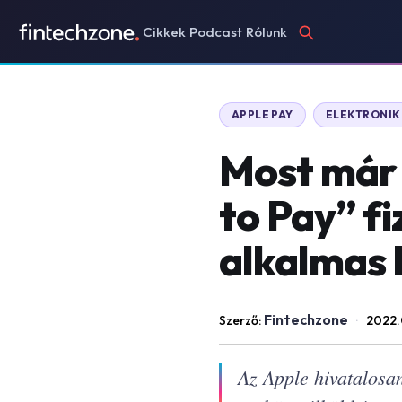
Cikkek
Podcast
Rólunk
APPLE PAY
ELEKTRONIK
Most már 
to Pay” f
alkalmas 
Fintechzone
Szerző:
·
2022.
Az Apple hivatalosan