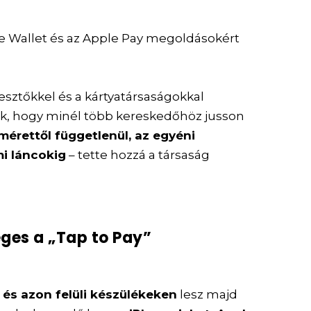
ple Wallet és az Apple Pay megoldásokért
jlesztőkkel és a kártyatársaságokkal
, hogy minél több kereskedőhöz jusson
mérettől függetlenül, az egyéni
mi láncokig
– tette hozzá a társaság
ges a „Tap to Pay”
 és azon felüli készülékeken
lesz majd