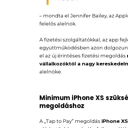
– mondta el Jennifer Bailey, az Ap
felelős alelnök.
A fizetési szolgáltatókkal, az app fe
együttműködésben azon dolgozunk
el az új érintéses fizetési megoldás
vállalkozóktól a nagy kereskedel
alelnöke.
Minimum iPhone XS szüksé
megoldáshoz
A „Tap to Pay” megoldás
iPhone XS