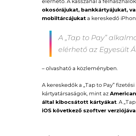
elérhető. A kasszánál a felhasznál
okosórájukat, bankkártyájukat, va
mobiltárcájukat
a kereskedő iPhone
A „Tap to Pay” alkalma
elérhető az Egyesült
– olvasható a közleményben.
A kereskedők a „Tap to Pay” fizeté
kártyatársaságok, mint az
American 
által kibocsátott kártyákat
. A „Ta
iOS következő szoftver verziójával