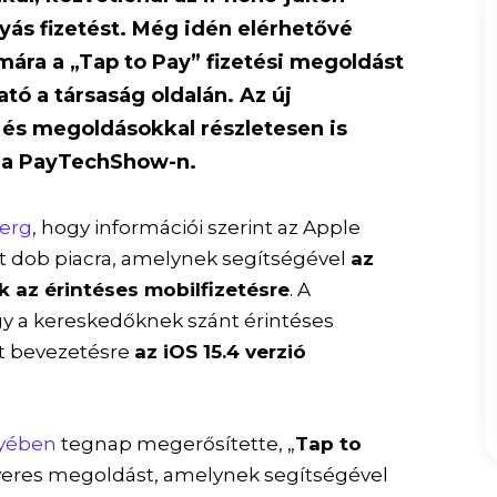
ás fizetést. Még idén elérhetővé
mára a „Tap to Pay” fizetési megoldást
tó a társaság oldalán. Az új
l és megoldásokkal részletesen is
n a PayTechShow-n.
erg
, hogy információi szerint az Apple
t dob piacra, amelynek segítségével
az
 az érintéses mobilfizetésre
. A
gy a kereskedőknek szánt érintéses
et bevezetésre
az iOS 15.4 verzió
nyében
tegnap megerősítette, „
Tap to
ftveres megoldást, amelynek segítségével