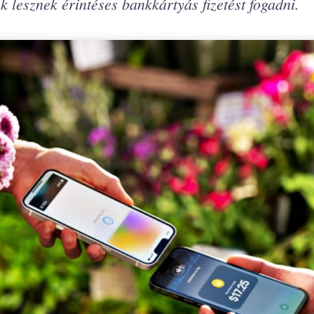
k lesznek érintéses bankkártyás fizetést fogadni.