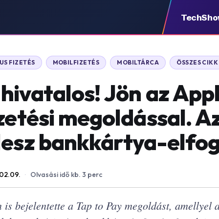
TechSh
US FIZETÉS
MOBILFIZETÉS
MOBILTÁRCA
ÖSSZES CIKK
hivatalos! Jön az App
izetési megoldással. A
lesz bankkártya-elfo
02.09.
·
Olvasási idő kb. 3 perc
 is bejelentette a Tap to Pay megoldást, amellyel 