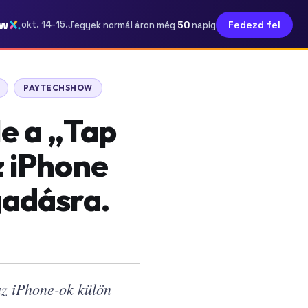
ow
50
okt. 14-15.
Fedezd fel
Jegyek normál áron még
napig
PAYTECHSHOW
le a „Tap
z iPhone
gadásra.
az iPhone-ok külön