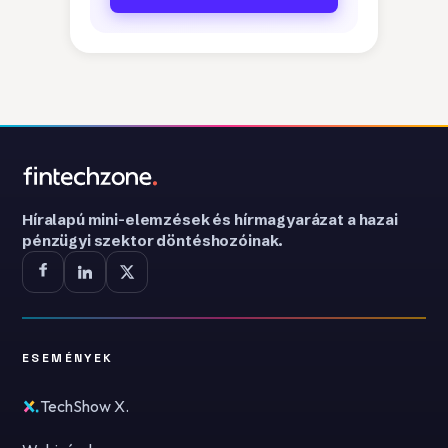
Híralapú mini-elemzések és hírmagyarázat a hazai
pénzügyi szektor döntéshozóinak.
ESEMÉNYEK
TechShow X.