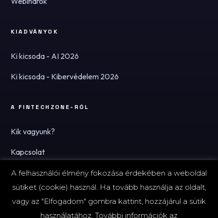
Webinárok
KIADVÁNYOK
Ki kicsoda - AI 2026
Ki kicsoda - Kibervédelem 2026
A FINTECHZONE-RÓL
Kik vagyunk?
Kapcsolat
Hírlevél
A felhasználói élmény fokozása érdekében a weboldal
sütiket (cookie) használ. Ha tovább használja az oldalt,
vagy az "Elfogadom" gombra kattint, hozzájárul a sütik
használatához. További információk az