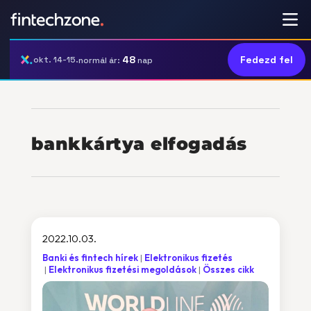
48
Fedezd fel
okt. 14-15.
normál ár:
nap
bankkártya elfogadás
2022.10.03.
Banki és fintech hírek
Elektronikus fizetés
Elektronikus fizetési megoldások
Összes cikk