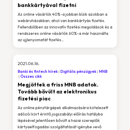
bankkártyával fizetni
Az online vásárlók 40%-a jobban bízik azokban a
webáruházakban, ahol van bankkártyás fizetés.
Fellendülőben az innovatív fizetési megoldások és a
rendszeres online vásárlók 60%-a már használta
az ujjlenyomatát fizetés...
2021.06.16.
Banki és fintech hírek
Digitális pénzügyek
MNB
Összes cikk
Megjöttek a friss MNB adatok.
Tovább bővült az elektronikus
fizetési piac
Az online pénztárgépek alkalmazására kötelezett
adózói kört érintő jogszabályi előírás hatályba
lépésével jelentősen bővült a hazai szereplők
kártyaelfogadási szolgáltatását igénybe vevő