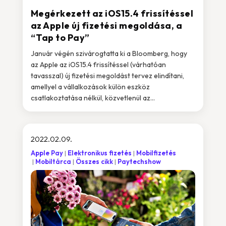
Megérkezett az iOS15.4 frissítéssel
az Apple új fizetési megoldása, a
“Tap to Pay”
Január végén szivárogtatta ki a Bloomberg, hogy
az Apple az iOS15.4 frissítéssel (várhatóan
tavasszal) új fizetési megoldást tervez elindítani,
amellyel a vállalkozások külön eszköz
csatlakoztatása nélkül, közvetlenül az...
2022.02.09.
Apple Pay
Elektronikus fizetés
Mobilfizetés
Mobiltárca
Összes cikk
Paytechshow