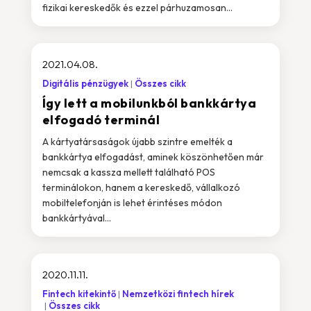
fizikai kereskedők és ezzel párhuzamosan...
2021.04.08.
Digitális pénzügyek
Összes cikk
Így lett a mobilunkból bankkártya
elfogadó terminál
A kártyatársaságok újabb szintre emelték a
bankkártya elfogadást, aminek köszönhetően már
nemcsak a kassza mellett található POS
terminálokon, hanem a kereskedő, vállalkozó
mobiltelefonján is lehet érintéses módon
bankkártyával...
2020.11.11.
Fintech kitekintő
Nemzetközi fintech hírek
Összes cikk