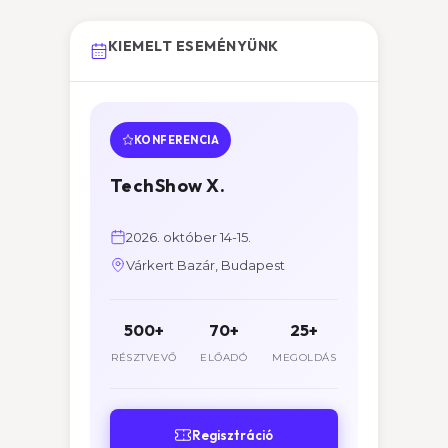
KIEMELT ESEMÉNYÜNK
KONFERENCIA
TechShow X.
2026. október 14-15.
Várkert Bazár, Budapest
500+
70+
25+
RÉSZTVEVŐ
ELŐADÓ
MEGOLDÁS
Regisztráció