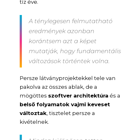
tíz éve.
A ténylegesen felmutatható
eredmények azonban
korántsem azt a képet
mutatják, hogy fundamentális
változások történtek volna.
Persze látványprojektekkel tele van
pakolva az összes ablak, de a
mögöttes
szoftver architektúra
és a
belső folyamatok vajmi keveset
változtak
, tisztelet persze a
kivételnek.