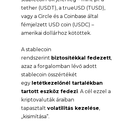
tether (USDT), a trueUSD (TUSD),
vagy a Circle és a Coinbase által
fémjelzett USD coin (USDC) –
amerikai dollárhoz kötöttek.
A stablecoin
rendszerint
biztosítékkal fedezett
,
azaz a forgalomban lévő adott
stablecoin összértékét
egy
letétkezelőnél tartalékban
tartott eszköz fedezi
. A cél ezzel a
kriptovaluták áraiban
tapasztalt
volatilitás kezelése
,
„kisimítása”.