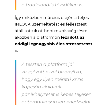
a tradicionális tőzsdéken is.
Így miközben március elején a teljes
INLOCK üzemeltetést és fejlesztést
átállítottuk otthoni munkavégzésre,
aközben a platformon
lezajlott az
eddigi legnagyobb éles stresszteszt
is.
A teszten a platform jól
vizsgázott ezzel bizonyítva,
hogy egy ilyen méretű krízis
kapcsán kialakult
pánikhelyzetet is képes teljesen
automatikusan lemenedzselni