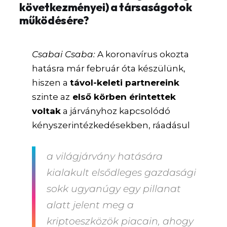
következményei) a társaságotok
működésére?
Csabai Csaba:
A koronavírus okozta
hatásra már február óta készülünk,
hiszen a
távol-keleti partnereink
szinte az
első körben érintettek
voltak
a járványhoz kapcsolódó
kényszerintézkedésekben, ráadásul
a világjárvány hatására
kialakult elsődleges gazdasági
sokk ugyanúgy egy pillanat
alatt jelent meg a
kriptoeszközök piacain, ahogy