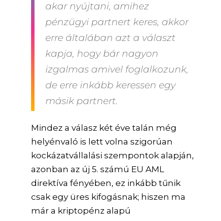
akar nyújtani, amihez
pénzügyi partnert keres, akkor
erre általában azt a választ
kapja, hogy bár nagyon
izgalmas amivel foglalkozunk,
de erre inkább keressen egy
másik partnert.
Mindez a válasz két éve talán még
helyénvaló is lett volna szigorúan
kockázatvállalási szempontok alapján,
azonban az új 5. számú EU AML
direktíva fényében, ez inkább tűnik
csak egy üres kifogásnak; hiszen ma
már a kriptopénz alapú