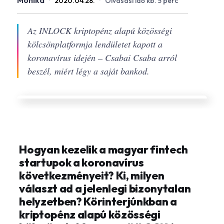
Monika
·
2020.04.28.
·
Olvasási idő kb. 5 perc
Az INLOCK kriptopénz alapú közösségi
kölcsönplatformja lendületet kapott a
koronavírus idején – Csabai Csaba arról
beszél, miért légy a saját bankod.
Hogyan kezelik a magyar fintech
startupok a koronavírus
következményeit? Ki, milyen
választ ad a jelenlegi bizonytalan
helyzetben? Körinterjúnkban a
kriptopénz alapú közösségi