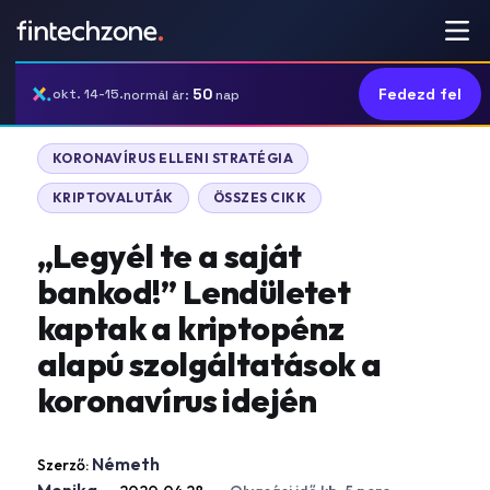
50
Fedezd fel
okt. 14-15.
normál ár:
nap
KORONAVÍRUS ELLENI STRATÉGIA
KRIPTOVALUTÁK
ÖSSZES CIKK
„Legyél te a saját
bankod!” Lendületet
kaptak a kriptopénz
alapú szolgáltatások a
koronavírus idején
Németh
Szerző: