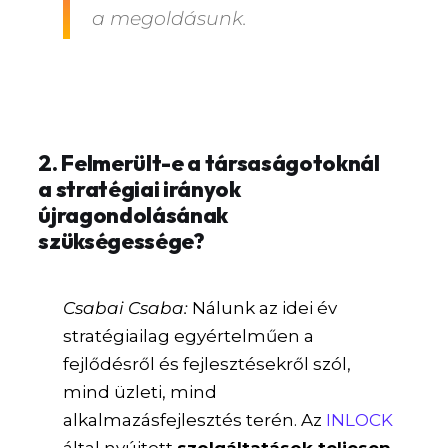
a megoldásunk.
2. Felmerült-e a társaságotoknál
a stratégiai irányok
újragondolásának
szükségessége?
Csabai Csaba:
Nálunk az idei év
stratégiailag egyértelműen a
fejlődésről és fejlesztésekről szól,
mind üzleti, mind
alkalmazásfejlesztés terén.
Az
INLOCK
által nyújtott
szolgáltatások teljesen