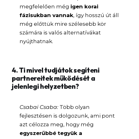
megfelelően még
igen korai
fázisukban vannak
, így hosszú út áll
még előttük mire szélesebb kör
számára is valós alternatívákat
nyújthatnak.
4. Ti mivel tudjátok segíteni
partnereitek működését a
jelenlegi helyzetben?
Csabai Csaba:
Több olyan
fejlesztésen is dolgozunk, ami pont
azt célozza meg, hogy még
egyszerűbbé tegyük a