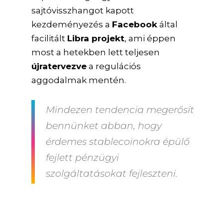
sajtóvisszhangot kapott
kezdeményezés a
Facebook
által
facilitált
Libra projekt
, ami éppen
most a hetekben lett teljesen
újratervezve
a regulációs
aggodalmak mentén.
Mindezen tendencia megerősít
bennünket abban, hogy
érdemes stablecoinokra épülő
fejlett pénzügyi
szolgáltatásokat fejleszteni.