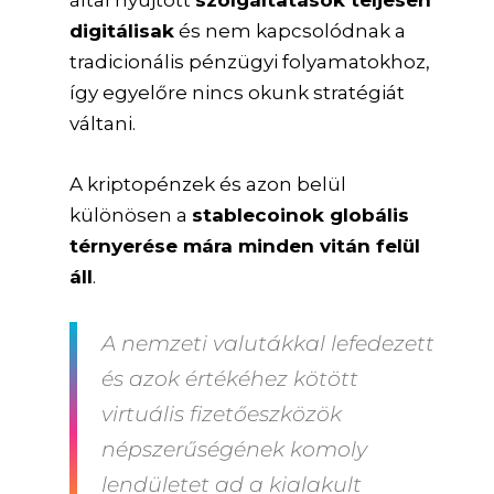
digitálisak
és nem kapcsolódnak a
tradicionális pénzügyi folyamatokhoz,
így egyelőre nincs okunk stratégiát
váltani.
A kriptopénzek és azon belül
különösen a
stablecoinok globális
térnyerése mára minden vitán felül
áll
.
A nemzeti valutákkal lefedezett
és azok értékéhez kötött
virtuális fizetőeszközök
népszerűségének komoly
lendületet ad a kialakult