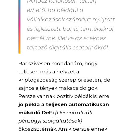
Mindez különösen tetten
érhető, ha például a
vállalkozások számára nyújtott
és fejlesztett banki termékekről
beszélünk, illetve az ezekhez
tartozó digitális csatornákról.
Bár szívesen mondanám, hogy
teljesen más a helyzet a
kriptogazdaság szereplői esetén, de
sajnos a tények makacs dolgok.
Persze vannak pozitív példák is; erre
jó példa a teljesen automatikusan
működő DeFi
(Decentralizált
pénzügyi szolgáltatások)
ökoszisztémák. Amik persze ennek