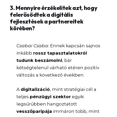
3. Mennyire érzékelitek azt, hogy
felerősödtek a digitális
fejlesztések a partnereitek
körében?
Csabai Csaba:
Ennek kapcsán sajnos
inkább
rossz tapasztalatokról
tudunk beszámolni
, bár
kétségtelenül várható etéren pozitív
változás a következő években.
A
digitalizáció
, mint stratégiai cél a
teljes
pénzügyi szektor
egyik
legsűrűbben hangoztatott
vesszőparipája
immáron több, mint