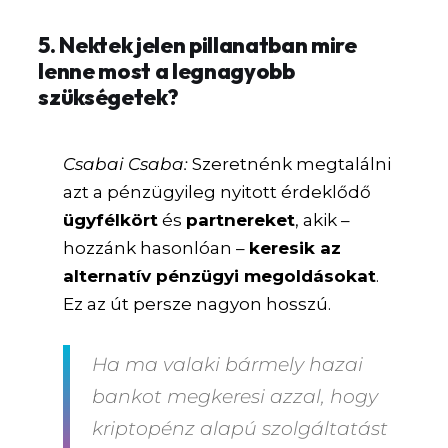
5. Nektek jelen pillanatban mire
lenne most a legnagyobb
szükségetek?
Csabai Csaba:
Szeretnénk megtalálni
azt a pénzügyileg nyitott érdeklődő
ügyfélkört
és
partnereket
, akik –
hozzánk hasonlóan –
keresik az
alternatív pénzügyi megoldásokat
.
Ez az út persze nagyon hosszú.
Ha ma valaki bármely hazai
bankot megkeresi azzal, hogy
kriptopénz alapú szolgáltatást