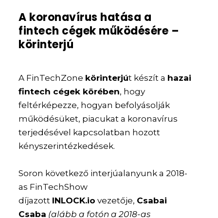
A koronavírus hatása a
fintech cégek működésére –
körinterjú
A FinTechZone
körinterjú
t készít a
hazai
fintech cégek körében
, hogy
feltérképezze, hogyan befolyásolják
működésüket, piacukat a koronavírus
terjedésével kapcsolatban hozott
kényszerintézkedések.
Soron következő interjúalanyunk a 2018-
as FinTechShow
díjazott
INLOCK.io
vezetője,
Csabai
Csaba
(alább a fotón a 2018-as