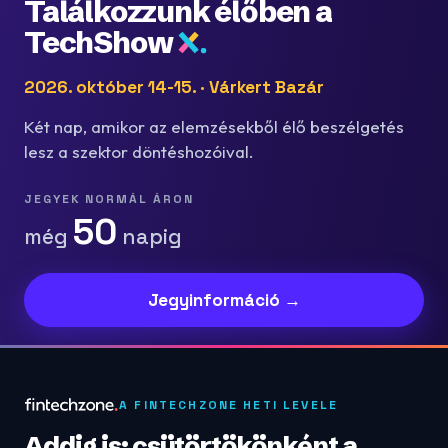
Találkozzunk élőben a
TechShow
2026. október 14-15. · Várkert Bazár
Két nap, amikor az elemzésekből élő beszélgetés
lesz a szektor döntéshozóival.
JEGYEK NORMÁL ÁRON
50
még
napig
Jegyinformáció →
A FINTECHZONE HETI LEVELE
Addig is: csütörtökönként a