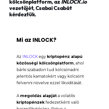
kölcsönplatform, az
INLOCK.io
vezetőjét, Csabai Csabát
kérdeztük.
Mi az INLOCK?
Az
INLOCK
egy
kriptopénz alapú
közösségi kölcsönplatform
, ahol
bárki szabadon tud kölcsönadni
jelentős kamatokért vagy kölcsönt
felvenni növelve ezzel likviditását.
A
megoldás alapját
a volatilis
kriptopénzek
fedezetként való
használhatósága, illetve a