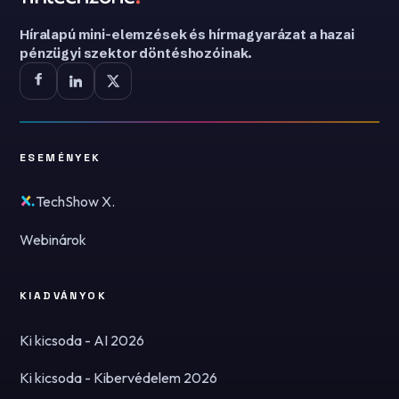
Híralapú mini-elemzések és hírmagyarázat a hazai
pénzügyi szektor döntéshozóinak.
ESEMÉNYEK
TechShow X.
Webinárok
KIADVÁNYOK
Ki kicsoda - AI 2026
Ki kicsoda - Kibervédelem 2026