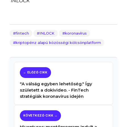
INLOCK
fintech
INLOCK
koronavírus
kriptopénz alapú közösségi kölcsönplatform
"A válság egyben lehetőség." Így
született a dokivideo. - FinTech
stratégiák koronavírus idején
Hiventures: mentőprogram indult a