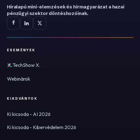
Híralapú mini-elemzések és hírmagyarázat a hazai
pénzügyi szektor döntéshozóinak.
ESEMÉNYEK
TechShow X.
Webinárok
KIADVÁNYOK
Ki kicsoda - AI 2026
Ki kicsoda - Kibervédelem 2026