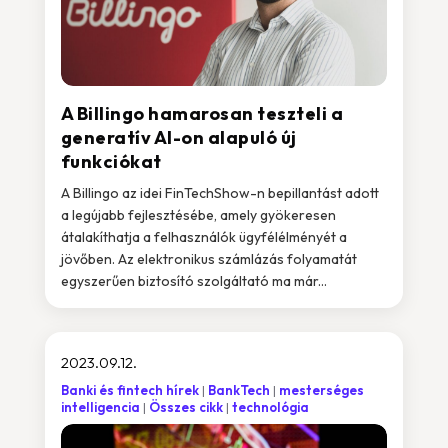
A Billingo hamarosan teszteli a
generatív AI-on alapuló új
funkciókat
A Billingo az idei FinTechShow-n bepillantást adott
a legújabb fejlesztésébe, amely gyökeresen
átalakíthatja a felhasználók ügyfélélményét a
jövőben. Az elektronikus számlázás folyamatát
egyszerűen biztosító szolgáltató ma már...
2023.09.12.
Banki és fintech hírek
BankTech
mesterséges
intelligencia
Összes cikk
technológia