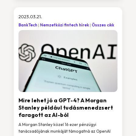
2023.03.21.
BankTech
Nemzetközi fintech hírek
Összes cikk
Mire lehet jó a GPT-4? A Morgan
Stanley például tudásmenedzsert
faragott az AI-ból
A Morgan Stanley közel 16 ezer pénzügyi
tanácsadójának munkáját támogatná az OpenAI