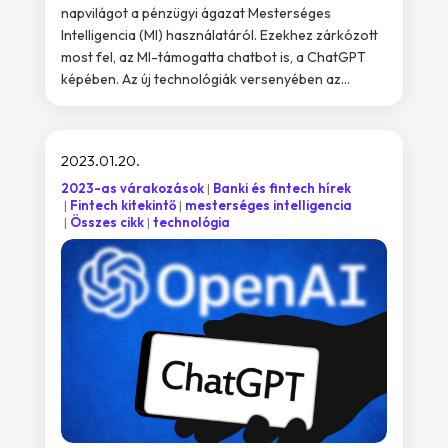
napvilágot a pénzügyi ágazat Mesterséges
Intelligencia (MI) használatáról. Ezekhez zárkózott
most fel, az MI-támogatta chatbot is, a ChatGPT
képében. Az új technológiák versenyében az...
2023.01.20.
2023-as várakozások
Banki és fintech hírek
Fintech kitekintő
mesterséges intelligencia
Összes cikk
technológia