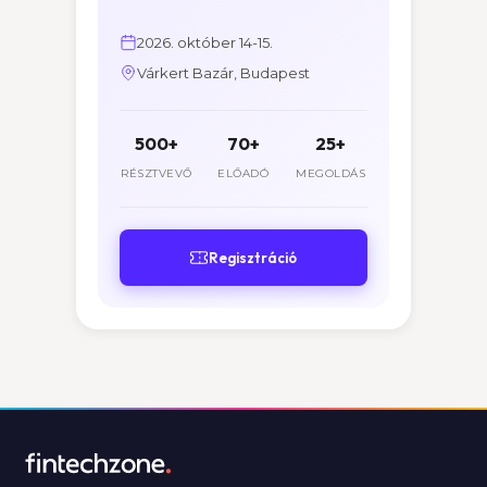
2026. október 14-15.
Várkert Bazár, Budapest
500+
70+
25+
RÉSZTVEVŐ
ELŐADÓ
MEGOLDÁS
Regisztráció