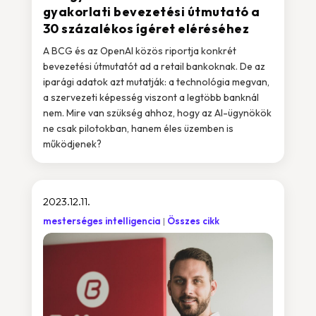
gyakorlati bevezetési útmutató a
30 százalékos ígéret eléréséhez
A BCG és az OpenAI közös riportja konkrét
bevezetési útmutatót ad a retail bankoknak. De az
iparági adatok azt mutatják: a technológia megvan,
a szervezeti képesség viszont a legtöbb banknál
nem. Mire van szükség ahhoz, hogy az AI-ügynökök
ne csak pilotokban, hanem éles üzemben is
működjenek?
2023.12.11.
mesterséges intelligencia
Összes cikk