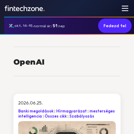
51
Fedezd fel
okt. 14-15.
normál ár:
nap
OpenAI
2026.06.25.
Banki megoldások
Hírmagyarázat
mesterséges
intelligencia
Összes cikk
Szabályozás