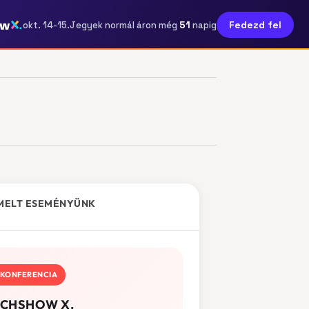
ow
51
Fedezd fel
okt. 14-15.
Jegyek normál áron még
napig
MELT ESEMÉNYÜNK
KONFERENCIA
CHSHOW X.