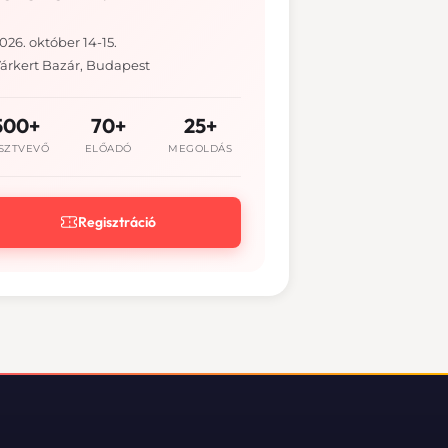
026. október 14-15.
árkert Bazár, Budapest
500+
70+
25+
SZTVEVŐ
ELŐADÓ
MEGOLDÁS
Regisztráció