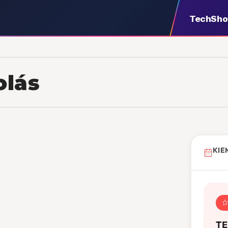
TechSh
olás
KIE
TE