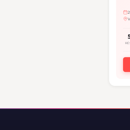
2
V
RÉ