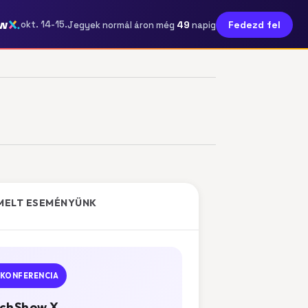
w
49
okt. 14-15.
Fedezd fel
Jegyek normál áron még
napig
MELT ESEMÉNYÜNK
KONFERENCIA
chShow X.