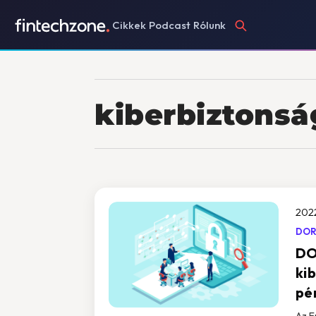
Cikkek
Podcast
Rólunk
kiberbiztonsá
202
DOR
DO
ki
pé
Az E