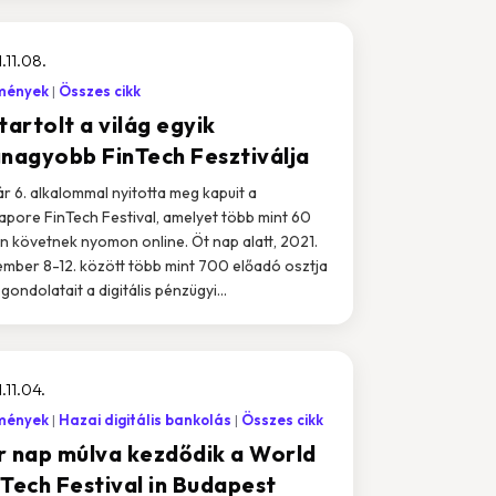
.11.08.
mények
Összes cikk
tartolt a világ egyik
gnagyobb FinTech Fesztiválja
r 6. alkalommal nyitotta meg kapuit a
apore FinTech Festival, amelyet több mint 60
n követnek nyomon online. Öt nap alatt, 2021.
mber 8-12. között több mint 700 előadó osztja
gondolatait a digitális pénzügyi...
.11.04.
mények
Hazai digitális bankolás
Összes cikk
r nap múlva kezdődik a World
nTech Festival in Budapest