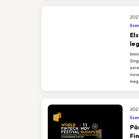
2021
Ese
Els
le
Immá
Sing
ezre
nove
meg 
2021
Ese
Pá
Fi