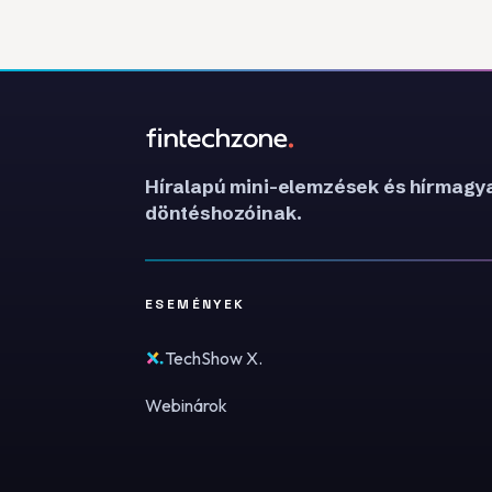
Híralapú mini-elemzések és hírmagya
döntéshozóinak.
ESEMÉNYEK
TechShow X.
Webinárok