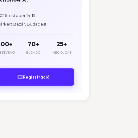
026. október 14-15.
árkert Bazár, Budapest
500+
70+
25+
SZTVEVŐ
ELŐADÓ
MEGOLDÁS
Regisztráció