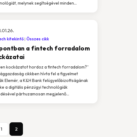
nológiát, melynek segítségével minden...
.01.26.
ech kitekintő
Összes cikk
 pontban a fintech forradalom
ckázatai
yen kockázatot hordoz a fintech forradalom?”
ilággazdaság cikkben hívta fel a figyelmet
ák Elemér, a K&H Bank felügyelőbizottságának
ke a digitális pénzügyi technológiák
edésével párhuzamosan megjelenő...
1
2