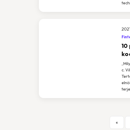
tech
2021
Fint
10
ko
„Mil
c. V
Tert
elnö
terj
«