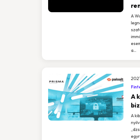
re
A Wo
legn
szat
immá
esem
a...
2021
Fint
A 
biz
A ki
nyil
„dzs
egyr