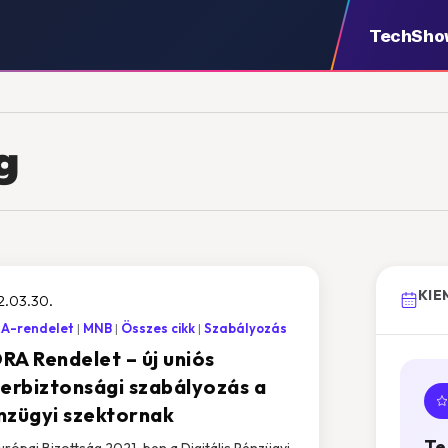
TechSho
g
KIE
2.03.30.
A-rendelet
MNB
Összes cikk
Szabályozás
RA Rendelet – új uniós
berbiztonsági szabályozás a
nzügyi szektornak
Te
urópai Bizottság 2021-ben a Digitális Pénzügyi