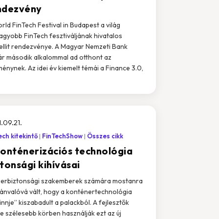
ndezvény
rld FinTech Festival in Budapest a világ
agyobb FinTech fesztiváljának hivatalos
ellit rendezvénye. A Magyar Nemzeti Bank
r második alkalommal ad otthont az
énynek. Az idei év kiemelt témái a Finance 3.0,
.09.21.
ech kitekintő
FinTechShow
Összes cikk
konténerizációs technológia
tonsági kihívásai
berbiztonsági szakemberek számára mostanra
vánvalóvá vált, hogy a konténertechnológia
innje” kiszabadult a palackból. A fejlesztők
e szélesebb körben használják ezt az új