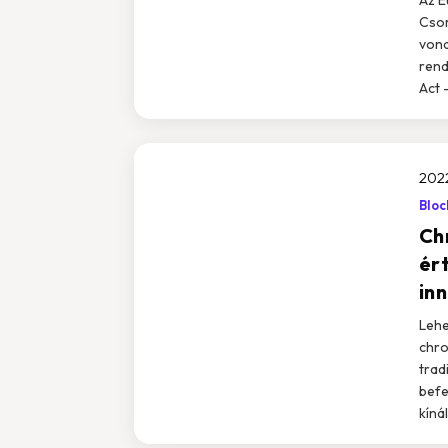
Csom
vona
rend
Act 
2022
Bloc
Ch
ér
in
Lehe
chro
trad
befe
kíná