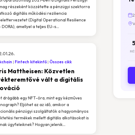
ag részeként közzétette a pénzügyi szektorra
tkozó digitális működési reziliencia
2
elettervezetet (Digital Operational Resilience
V
– DORA), amellyel a teljes EU-s...
RÉ
.01.26.
kchain
Fintech kitekintő
Összes cikk
ris Mattheisen: Közvetlen
tékteremtővé vált a digitális
nováció
t drágább egy NFT-óra, mint egy kézműves
nograph? Eljöhet az az idő, amikor a
icionális pénzügyi szolgáltatók a hagyományos
ktetési termékek mellett digitális alkotásokat is
lnak ügyfeleiknek? Hogyan jelenik...