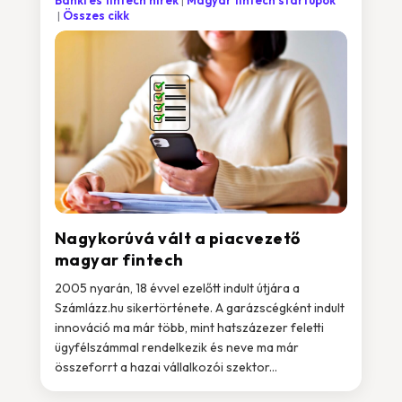
Banki és fintech hírek
Magyar fintech startupok
Összes cikk
Nagykorúvá vált a piacvezető
magyar fintech
2005 nyarán, 18 évvel ezelőtt indult útjára a
Számlázz.hu sikertörténete. A garázscégként indult
innováció ma már több, mint hatszázezer feletti
ügyfélszámmal rendelkezik és neve ma már
összeforrt a hazai vállalkozói szektor...