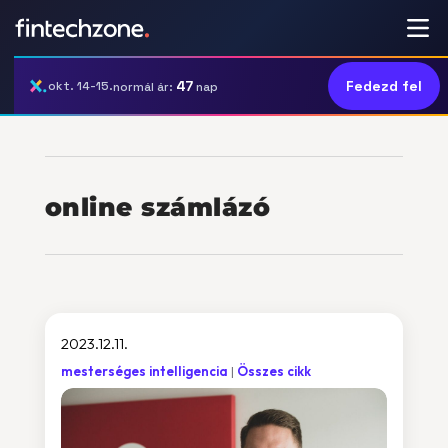
47
Fedezd fel
okt. 14-15.
normál ár:
nap
online számlázó
2023.12.11.
mesterséges intelligencia
Összes cikk