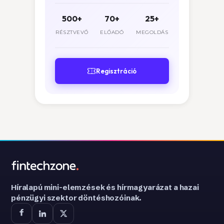
500+
70+
25+
RÉSZTVEVŐ
ELŐADÓ
MEGOLDÁS
Regisztráció
Híralapú mini-elemzések és hírmagyarázat a hazai
pénzügyi szektor döntéshozóinak.