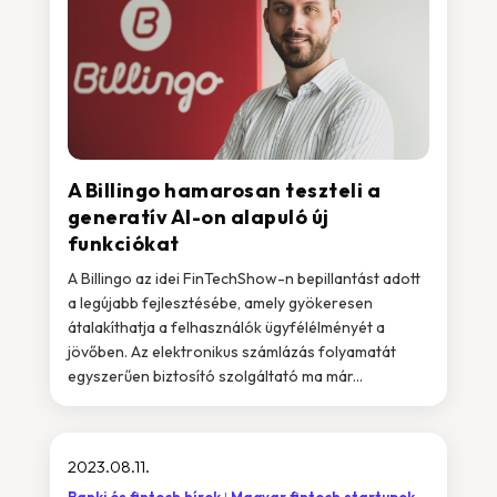
A Billingo hamarosan teszteli a
generatív AI-on alapuló új
funkciókat
A Billingo az idei FinTechShow-n bepillantást adott
a legújabb fejlesztésébe, amely gyökeresen
átalakíthatja a felhasználók ügyfélélményét a
jövőben. Az elektronikus számlázás folyamatát
egyszerűen biztosító szolgáltató ma már...
2023.08.11.