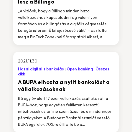
lesz a Billingo
„A víziónk, hogy a Billingo minden hazai
vállalkozáshoz kapcsolódni fog valamilyen
formában és a billingózás a digitális cégvezetés
kategóriateremtő kifejezésévé válik” – osztotta
meg a FinTechZone-nal Sárospataki Albert, a...
2021.11.30.
Hazai digitális bankolás
Open banking
Összes
cikk
A BUPA elhozta a nyílt bankolást a
vállalkozásoknak
Bő egy év alatt 17 ezer vállalkozás csatlakozott a
BUPA-hoz, hogy egyetlen felületen keresztül
intézhessék az online számlázást és a mindennapi
pénzügyeket. A Budapest Banknál számlát vezető
BUPA ügyfelek 70%-a állította be a...