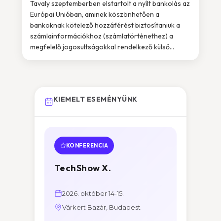
Tavaly szeptemberben elstartolt a nyílt bankolás az
Európai Unióban, aminek köszönhetően a
bankoknak kötelező hozzáférést biztosítaniuk a
számlainformációkhoz (számlatörténethez) a
megfelelő jogosultságokkal rendelkező külső...
KIEMELT ESEMÉNYÜNK
KONFERENCIA
TechShow X.
2026. október 14-15.
Várkert Bazár, Budapest