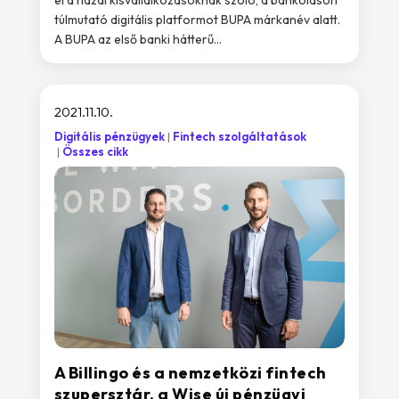
el a hazai kisvállalkozásoknak szóló, a bankoláson
túlmutató digitális platformot BUPA márkanév alatt.
A BUPA az első banki hátterű...
2021.11.10.
Digitális pénzügyek
Fintech szolgáltatások
Összes cikk
A Billingo és a nemzetközi fintech
szupersztár, a Wise új pénzügyi