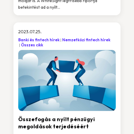
módját is. A WhiteSight legfrisebb riportja
betekintést ad a nyílt...
2023.07.25.
Banki és fintech hírek
Nemzetközi fintech hírek
Összes cikk
Összefogás a nyílt pénzügyi
megoldások terjedéséért