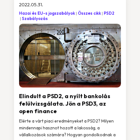
2022.05.31.
Hazai és EU-s jogszabályok
Összes cikk
PSD2
Szabályozás
Elindult a PSD2, a nyílt bankolás
felülvizsgálata. Jön a PSD3, az
open finance
Elérte a várt piaci eredményeket a PSD2? Milyen
mindennapi hasznot hozott a lakosság, a
vállalkozások számára? Hogyan gondolkodnak a