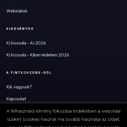
Webinárok
KIADVÁNYOK
Ki kicsoda - AI 2026
Ki kicsoda - Kibervédelem 2026
A FINTECHZONE-RÓL
Kik vagyunk?
Kapcsolat
Hírlevél
A felhasználói élmény fokozása érdekében a weboldal
sütiket (cookie) használ. Ha tovább használja az oldalt,