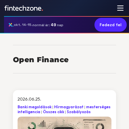
49
Fedezd fel
okt. 14-15.
normál ár:
nap
Open Finance
2026.06.25.
Banki megoldások
Hírmagyarázat
mesterséges
intelligencia
Összes cikk
Szabályozás