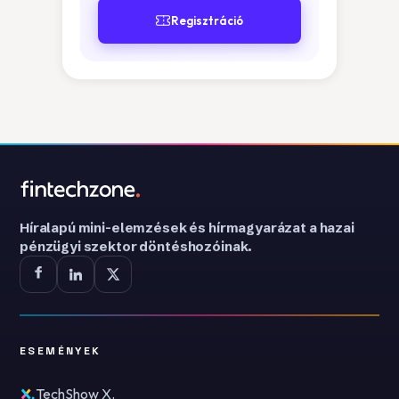
Regisztráció
Híralapú mini-elemzések és hírmagyarázat a hazai
pénzügyi szektor döntéshozóinak.
ESEMÉNYEK
TechShow X.