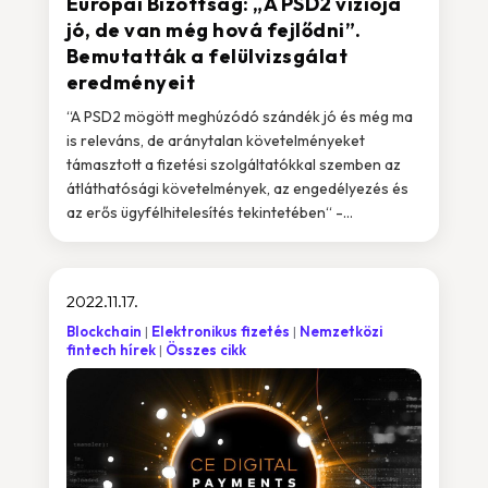
Európai Bizottság: „A PSD2 víziója
jó, de van még hová fejlődni”.
Bemutatták a felülvizsgálat
eredményeit
“A PSD2 mögött meghúzódó szándék jó és még ma
is releváns, de aránytalan követelményeket
támasztott a fizetési szolgáltatókkal szemben az
átláthatósági követelmények, az engedélyezés és
az erős ügyfélhitelesítés tekintetében“ -...
2022.11.17.
Blockchain
Elektronikus fizetés
Nemzetközi
fintech hírek
Összes cikk