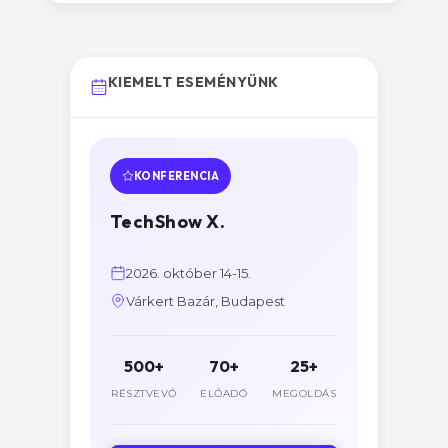
KIEMELT ESEMÉNYÜNK
KONFERENCIA
TechShow X.
2026. október 14-15.
Várkert Bazár, Budapest
500+
70+
25+
RÉSZTVEVŐ
ELŐADÓ
MEGOLDÁS