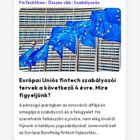
FinTechShow
Összes cikk
Szabályozás
Európai Uniós fintech szabályozói
tervek a következő 4 évre. Mire
figyeljünk?
A pénzügyi iparágban az innováció alfája és
omegája a szabályozó és a felügyelet. Ha
szeretnénk felkészülni a jövőre, nem elég kívülről
fújnunk a hatályos jogszabályokat, ismernünk kell
az Európai Bizottság fintech fejlesztési...