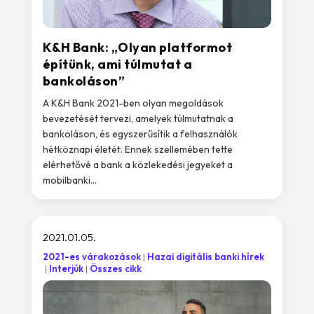
K&H Bank: „Olyan platformot
építünk, ami túlmutat a
bankoláson”
A K&H Bank 2021-ben olyan megoldások
bevezetését tervezi, amelyek túlmutatnak a
bankoláson, és egyszerűsítik a felhasználók
hétköznapi életét. Ennek szellemében tette
elérhetővé a bank a közlekedési jegyeket a
mobilbanki...
2021.01.05.
2021-es várakozások
Hazai digitális banki hírek
Interjúk
Összes cikk