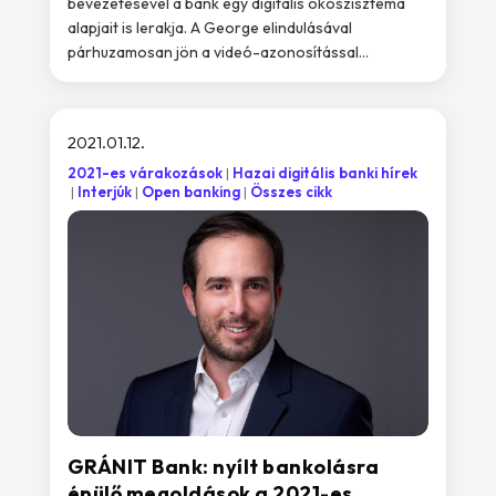
bevezetésével a bank egy digitális ökoszisztéma
alapjait is lerakja. A George elindulásával
párhuzamosan jön a videó-azonosítással...
2021.01.12.
2021-es várakozások
Hazai digitális banki hírek
Interjúk
Open banking
Összes cikk
GRÁNIT Bank: nyílt bankolásra
épülő megoldások a 2021-es