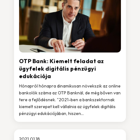
OTP Bank: Kiemelt feladat az
ügyfelek digitális pénzügyi
edukációja
Hónapról hónapra dinamikusan növekszik az online
bankolók száma az OTP Banknál, de még bőven van
tere a fejlődésnek. "2021-ben a bankszektornak
kiemelt szerepet kell vállalnia az ügyfelek digitális
pénzügyi edukációjában, hiszen...
2021.01.18.