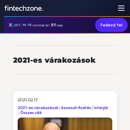
51
Fedezd fel
okt. 14-15.
normál ár:
nap
2021-es várakozások
2021.02.17.
2021-es várakozások
Azonnali fizetés
Interjúk
Összes cikk