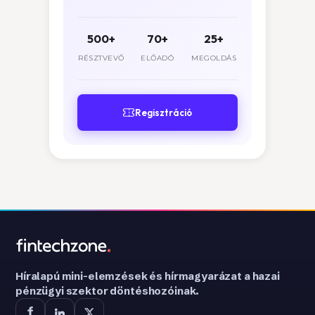
500+
70+
25+
RÉSZTVEVŐ
ELŐADÓ
MEGOLDÁS
Regisztráció
Híralapú mini-elemzések és hírmagyarázat a hazai
pénzügyi szektor döntéshozóinak.