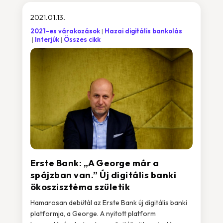
2021.01.13.
2021-es várakozások
Hazai digitális bankolás
Interjúk
Összes cikk
Erste Bank: „A George már a
spájzban van.” Új digitális banki
ökoszisztéma születik
Hamarosan debütál az Erste Bank új digitális banki
platformja, a George. A nyitott platform