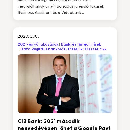
megtalálhatjuk a nyílt bankolásra épülő Takarék
Business Assistant és a Videobank...
2020.12.18.
2021-es várakozások
Banki és fintech hírek
Hazai digitális bankolás
Interjúk
Összes cikk
CIB Bank: 2021 második
negyedévében jöhet a Google Pay!