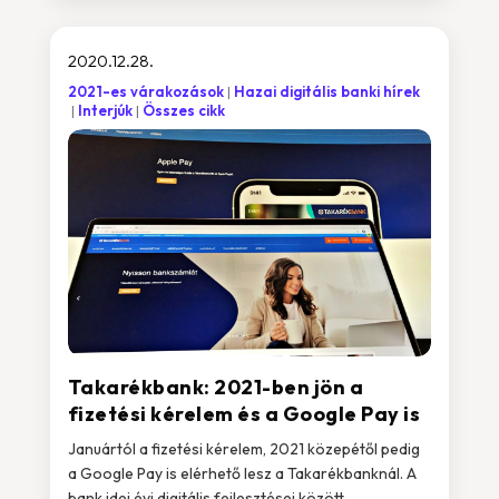
2020.12.28.
2021-es várakozások
Hazai digitális banki hírek
Interjúk
Összes cikk
Takarékbank: 2021-ben jön a
fizetési kérelem és a Google Pay is
Januártól a fizetési kérelem, 2021 közepétől pedig
a Google Pay is elérhető lesz a Takarékbanknál. A
bank idei évi digitális fejlesztései között