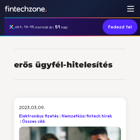
51
Fedezd fel
okt. 14-15.
normál ár:
nap
erős ügyfél-hitelesítés
2023.03.09.
Elektronikus fizetés
Nemzetközi fintech hírek
Összes cikk