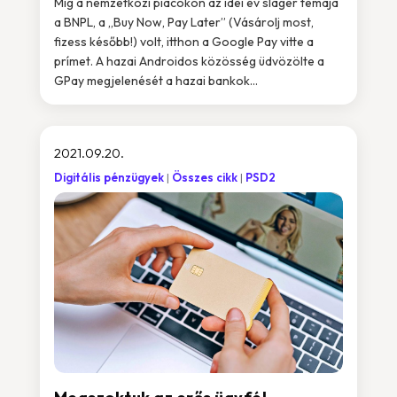
Míg a nemzetközi piacokon az idei év sláger témája
a BNPL, a „Buy Now, Pay Later” (Vásárolj most,
fizess később!) volt, itthon a Google Pay vitte a
prímet. A hazai Androidos közösség üdvözölte a
GPay megjelenését a hazai bankok...
2021.09.20.
Digitális pénzügyek
Összes cikk
PSD2