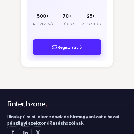
500+
70+
25+
RÉSZTVEVŐ
ELŐADÓ
MEGOLDÁS
Regisztráció
Híralapú mini-elemzések és hírmagyarázat a hazai
pénzügyi szektor döntéshozóinak.