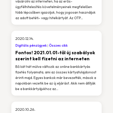
vásárolni az interneten, ha az erős-
ügyfélhitelesítés követelményeinek megfelelően
több lépcsőben igazoljuk, hogy jogosan használjuk
az adott betéti- vagy hitelkártyát. Az OTP...
2020.12.14.
Digitális pénzügyek
Összes cikk
Fontos! 2021.01.01-től új szabályok
szerint kell fizetni az interneten
Bő két hét múlva változik az online bankkártyás
fizetés folyamata, ami az összes kártyatulajdonost
érinti majd. Egyes bankok már bevezették, mások a
napokban vezetik be az új eljárást. Akik nem állítják
be a bankkártyájukhoz az...
2020.10.26.