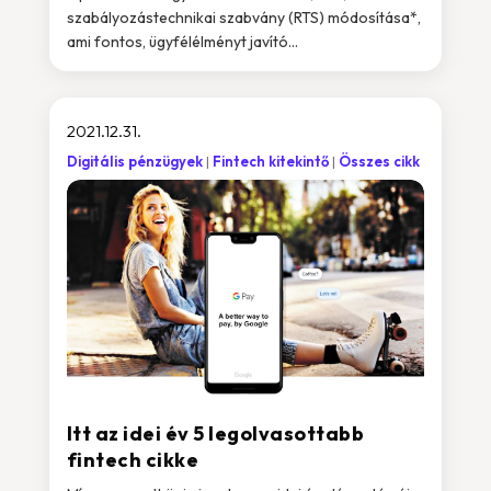
szabályozástechnikai szabvány (RTS) módosítása*,
ami fontos, ügyfélélményt javító...
2021.12.31.
Digitális pénzügyek
Fintech kitekintő
Összes cikk
Itt az idei év 5 legolvasottabb
fintech cikke