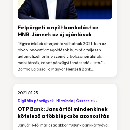
Felpörgeti a nyílt bankolást az
MNB. Jönnek az új ajánlások
"Egyre inkább elterjedtté válhatnak 2021-ben az
olyan innovatív megoldások is, mint a teljesen
automatizált online személyi kölcsönbírálatok,
mobiltárcák, robot pénzügyi tanácsadók…stb." -
Bartha Lajossal, a Magyar Nemzeti Bank...
2021.01.25.
Digitális pénzügyek
Hírzúzda
Összes cikk
OTP Bank: Januártól mindenkinek
kötelező a többlépcsős azonosítás
Január 1-től már csak akkor tudunk bankkártyával