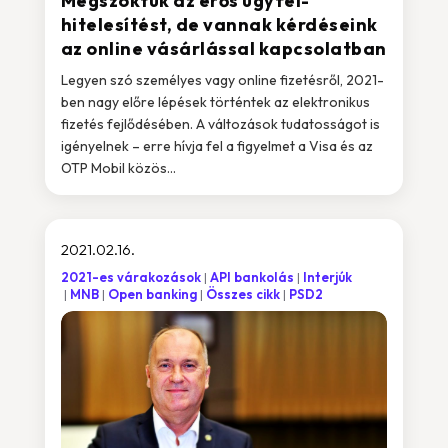
Megszoktuk az erős ügyfél-
hitelesítést, de vannak kérdéseink
az online vásárlással kapcsolatban
Legyen szó személyes vagy online fizetésről, 2021-
ben nagy előre lépések történtek az elektronikus
fizetés fejlődésében. A változások tudatosságot is
igényelnek – erre hívja fel a figyelmet a Visa és az
OTP Mobil közös...
2021.02.16.
2021-es várakozások
API bankolás
Interjúk
MNB
Open banking
Összes cikk
PSD2