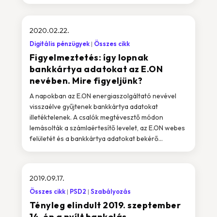
2020.02.22.
Digitális pénzügyek
Összes cikk
Figyelmeztetés: így lopnak
bankkártya adatokat az E.ON
nevében. Mire figyeljünk?
A napokban az E.ON energiaszolgáltató nevével
visszaélve gyűjtenek bankkártya adatokat
illetéktelenek. A csalók megtévesztő módon
lemásolták a számlaértesítő levelet, az E.ON webes
felületét és a bankkártya adatokat bekérő...
2019.09.17.
Összes cikk
PSD2
Szabályozás
Tényleg elindult 2019. szeptember
14-én a nyílt bankolás