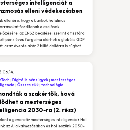
sterséges intelligenciát a
nzmosás elleni védekezésben
k ellenére, hogy a bankok hatalmas
orrásokat fordítanak a csalások
lőzésére, az ENSZ becslései szerint a tisztára
tt pénz éves forgalma elérheti a globális GDP
, azaz évente akár 2 billió dollárra is rúghat....
.06.14.
kTech
Digitális pénzügyek
mesterséges
lligencia
Összes cikk
technológia
mondták a szakértők, hová
jlődhet a mesterséges
elligencia 2030-ra (2. rész)
jelent a generatív mesterséges intelligencia? Hol
unk az AI alkalmazásában és hol leszünk 2030-