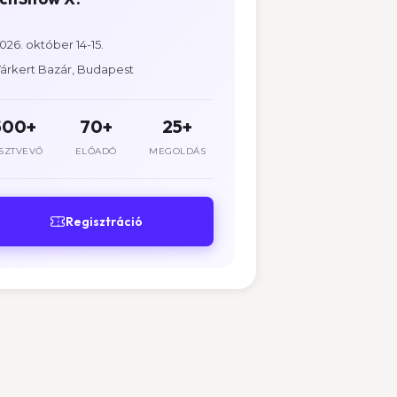
026. október 14-15.
árkert Bazár, Budapest
500+
70+
25+
SZTVEVŐ
ELŐADÓ
MEGOLDÁS
Regisztráció