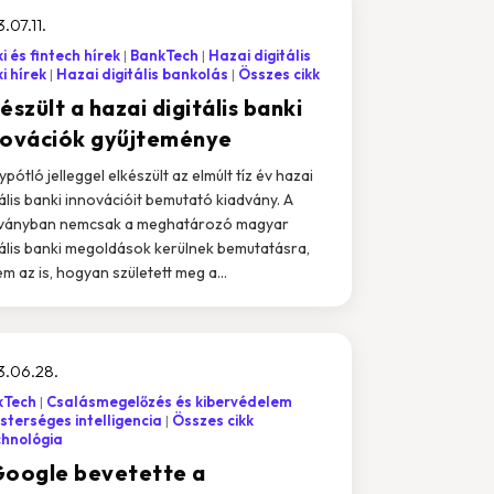
.07.11.
i és fintech hírek
BankTech
Hazai digitális
i hírek
Hazai digitális bankolás
Összes cikk
észült a hazai digitális banki
novációk gyűjteménye
ypótló jelleggel elkészült az elmúlt tíz év hazai
tális banki innovációit bemutató kiadvány. A
ványban nemcsak a meghatározó magyar
tális banki megoldások kerülnek bemutatásra,
m az is, hogyan született meg a...
3.06.28.
kTech
Csalásmegelőzés és kibervédelem
terséges intelligencia
Összes cikk
chnológia
Google bevetette a