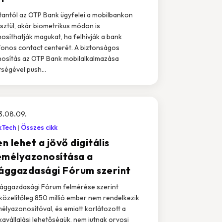
antól az OTP Bank ügyfelei a mobilbankon
sztül, akár biometrikus módon is
osíthatják magukat, ha felhívják a bank
fonos contact centerét. A biztonságos
osítás az OTP Bank mobilalkalmazása
tségével push...
3.08.09.
kTech
Összes cikk
en lehet a jövő digitális
emélyazonosítása a
lággazdasági Fórum szerint
lággazdasági Fórum felmérése szerint
özelítőleg 850 millió ember nem rendelkezik
élyazonosítóval, és emiatt korlátozott a
avállalási lehetőségük, nem jutnak orvosi