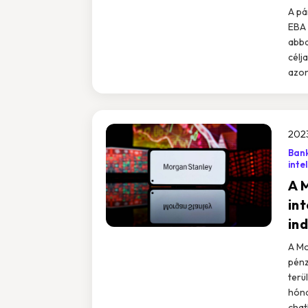
A pá
EBA 
abba
célj
azon
2023
Bank
inte
A 
in
ind
A Mo
pénz
terü
hóna
chat