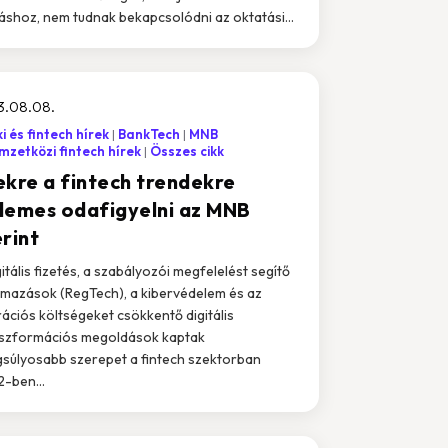
táshoz, nem tudnak bekapcsolódni az oktatási...
3.08.08.
i és fintech hírek
BankTech
MNB
zetközi fintech hírek
Összes cikk
ekre a fintech trendekre
demes odafigyelni az MNB
rint
gitális fizetés, a szabályozói megfelelést segítő
lmazások (RegTech), a kibervédelem és az
ációs költségeket csökkentő digitális
szformációs megoldások kaptak
súlyosabb szerepet a fintech szektorban
-ben...