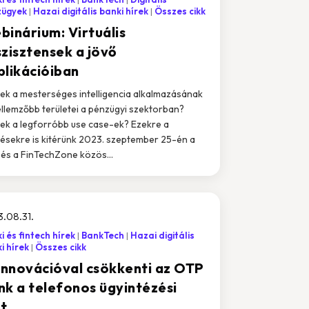
zügyek
Hazai digitális banki hírek
Összes cikk
binárium: Virtuális
szisztensek a jövő
plikációiban
ek a mesterséges intelligencia alkalmazásának
ellemzőbb területei a pénzügyi szektorban?
ek a legforróbb use case-ek? Ezekre a
ésekre is kitérünk 2023. szeptember 25-én a
és a FinTechZone közös...
.08.31.
i és fintech hírek
BankTech
Hazai digitális
i hírek
Összes cikk
 innovációval csökkenti az OTP
nk a telefonos ügyintézési
őt