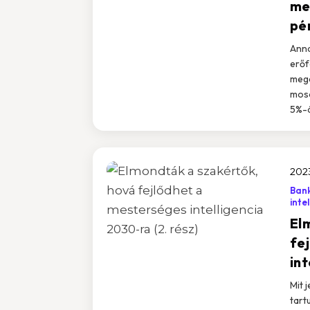
me
pé
Anna
erőf
mege
moso
5%-át
2023
Ban
inte
El
fe
int
Mit 
tart