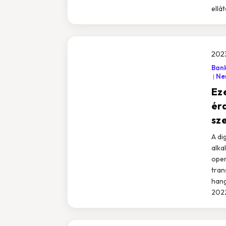
ellá
202
Bank
Nem
Ez
ér
sze
A di
alka
oper
tran
hang
2022