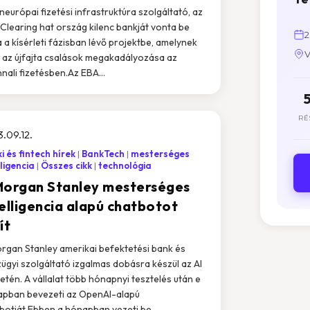
neurópai fizetési infrastruktúra szolgáltató, az
Clearing hat ország kilenc bankját vonta be
2
 a kísérleti fázisban lévő projektbe, amelynek
V
a az újfajta csalások megakadályozása az
nali fizetésben.Az EBA...
RÉ
.09.12.
i és fintech hírek
BankTech
mesterséges
lligencia
Összes cikk
technológia
Morgan Stanley mesterséges
telligencia alapú chatbotot
ít
rgan Stanley amerikai befektetési bank és
ügyi szolgáltató izgalmas dobásra készül az AI
letén. A vállalat több hónapnyi tesztelés után e
pban bevezeti az OpenAI-alapú
botját.Ebben a hónapban vezeti be...