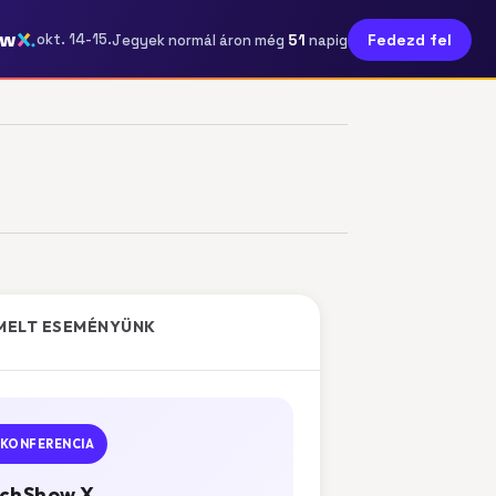
ow
51
okt. 14-15.
Fedezd fel
Jegyek normál áron még
napig
MELT ESEMÉNYÜNK
KONFERENCIA
chShow X.