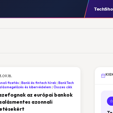
TechSh
KIE
.09.18.
nali fizetés
Banki és fintech hírek
BankTech
alásmegelőzés és kibervédelem
Összes cikk
szefognak az európai bankok
csalásmentes azonnali
zetésekért
Te