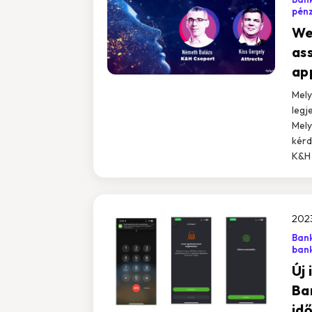
pén
We
as
ap
Mely
legj
Mely
kérd
K&H 
2023
Bank
bank
Új
Ba
id