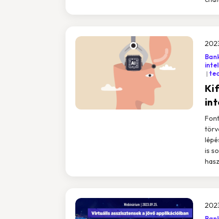
2023
Ban
inte
te
Ki
int
Font
törv
lépé
is s
hasz
202
Bank