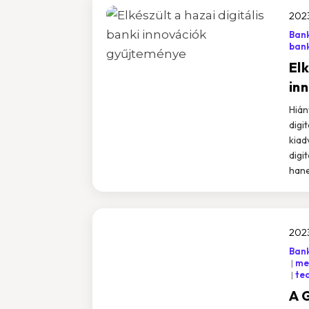
2023
Bank
bank
Elk
in
Hián
digi
kiad
digi
hane
202
Ban
mes
te
A 