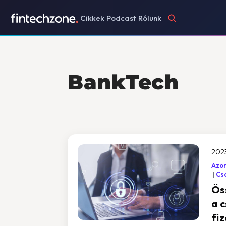
Cikkek
Podcast
Rólunk
BankTech
2023
Azon
Cs
Ös
a 
fi