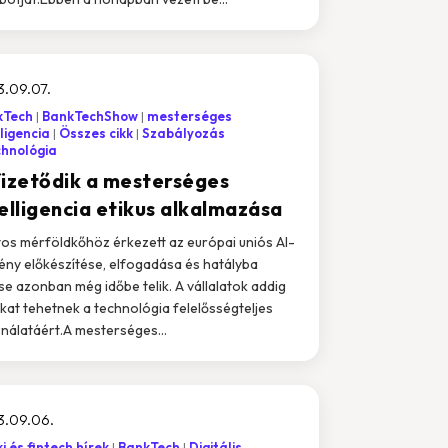
.09.07.
kTech
BankTechShow
mesterséges
lligencia
Összes cikk
Szabályozás
chnológia
fizetődik a mesterséges
elligencia etikus alkalmazása
os mérföldkőhöz érkezett az európai uniós AI-
ény előkészítése, elfogadása és hatályba
se azonban még időbe telik. A vállalatok addig
okat tehetnek a technológia felelősségteljes
nálatáért.A mesterséges...
3.09.06.
i és fintech hírek
BankTech
Digitális