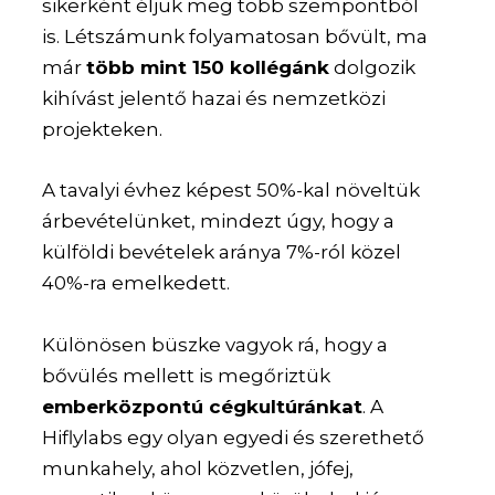
sikerként éljük meg több szempontból
is. Létszámunk folyamatosan bővült, ma
már
több mint 150 kollégánk
dolgozik
kihívást jelentő hazai és nemzetközi
projekteken.
A tavalyi évhez képest 50%-kal növeltük
árbevételünket, mindezt úgy, hogy a
külföldi bevételek aránya 7%-ról közel
40%-ra emelkedett.
Különösen büszke vagyok rá, hogy a
bővülés mellett is megőriztük
emberközpontú cégkultúránkat
. A
Hiflylabs egy olyan egyedi és szerethető
munkahely, ahol közvetlen, jófej,