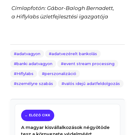
Címlapfotón: Gábor-Balogh Bernadett,
a Hiflylabs üzletfejlesztési igazgatója
adatvagyon
adatvezérelt bankolás
banki adatvagyon
event stream processing
Hiflylabs
perszonalizáció
személyre szabás
valós idejű adatfeldolgozás
A magyar kisvállalkozások négyötöde
tesz a környezete védelméért