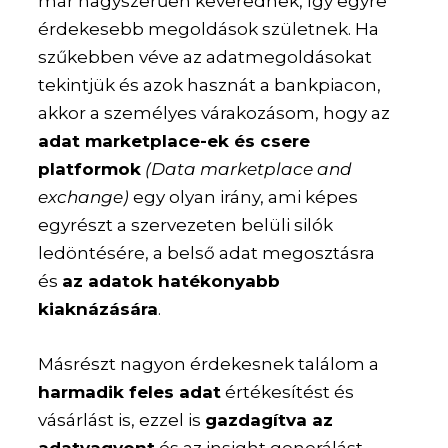
már nagyszerűen keverednek, így egyre
érdekesebb megoldások születnek. Ha
szűkebben véve az adatmegoldásokat
tekintjük és azok hasznát a bankpiacon,
akkor a személyes várakozásom, hogy az
adat marketplace-ek és csere
platformok
(Data marketplace and
exchange)
egy olyan irány, ami képes
egyrészt a szervezeten belüli silók
ledöntésére, a belső adat megosztásra
és
az adatok hatékonyabb
kiaknázására
.
Másrészt nagyon érdekesnek találom a
harmadik feles adat
értékesítést és
vásárlást is, ezzel is
gazdagítva az
adatvagyont
és az insight generálást.