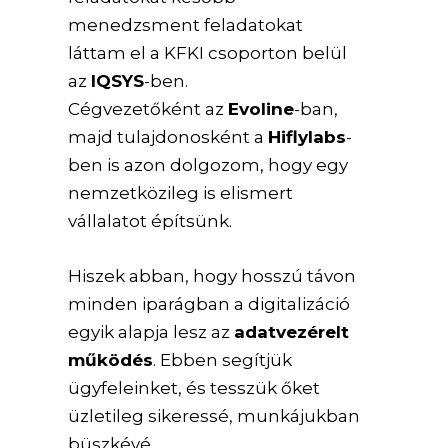
menedzsment feladatokat
láttam el a KFKI csoporton belül
az
IQSYS
-ben.
Cégvezetőként az
Evoline
-ban,
majd tulajdonosként a
Hiflylabs
-
ben is azon dolgozom, hogy egy
nemzetközileg is elismert
vállalatot építsünk.
Hiszek abban, hogy hosszú távon
minden iparágban a digitalizáció
egyik alapja lesz az
adatvezérelt
működés
. Ebben segítjük
ügyfeleinket, és tesszük őket
üzletileg sikeressé, munkájukban
büszkévé.