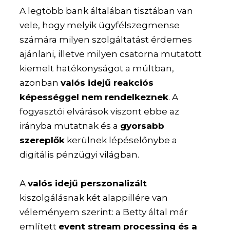
A legtöbb bank általában tisztában van
vele, hogy melyik ügyfélszegmense
számára milyen szolgáltatást érdemes
ajánlani, illetve milyen csatorna mutatott
kiemelt hatékonyságot a múltban,
azonban
valós idejű reakciós
képességgel nem rendelkeznek
. A
fogyasztói elvárások viszont ebbe az
irányba mutatnak és a
gyorsabb
szereplők
kerülnek lépéselőnybe a
digitális pénzügyi világban.
A
valós idejű perszonalizált
kiszolgálásnak két alappillére van
véleményem szerint: a Betty által már
említett
event stream processing és a