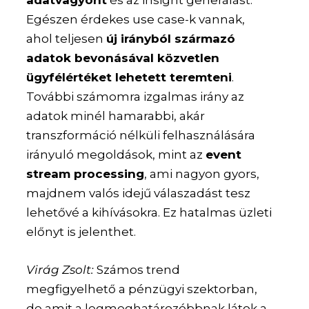
Egészen érdekes use case-k vannak,
ahol teljesen
új irányból származó
adatok bevonásával közvetlen
ügyfélértéket lehetett teremteni
.
További számomra izgalmas irány az
adatok minél hamarabbi, akár
transzformáció nélküli felhasználására
irányuló megoldások, mint az
event
stream processing
, ami nagyon gyors,
majdnem valós idejű válaszadást tesz
lehetővé a kihívásokra. Ez hatalmas üzleti
előnyt is jelenthet.
Virág Zsolt:
Számos trend
megfigyelhető a pénzügyi szektorban,
de amit a legmeghatározóbbnak látok a