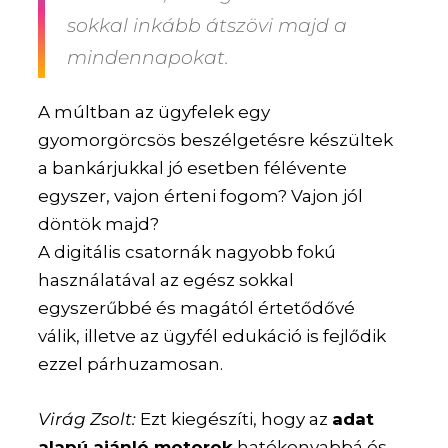
sokkal inkább átszövi majd a
mindennapokat.
A múltban az ügyfelek egy
gyomorgörcsös beszélgetésre készültek
a bankárjukkal jó esetben félévente
egyszer, vajon érteni fogom? Vajon jól
döntök majd?
A digitális csatornák nagyobb fokú
használatával az egész sokkal
egyszerűbbé és magától értetődővé
válik, illetve az ügyfél edukáció is fejlődik
ezzel párhuzamosan.
Virág Zsolt:
Ezt kiegészíti, hogy az
adat
alapú ajánló motorok
hatékonyabbá és