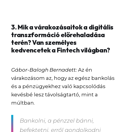
3. Mik a várakozásaitok a digitális
transzformáció előrehaladása
terén? Van személyes
kedvencetek a Fintech világban?
Gábor-Balogh Bernadett:
Az én
várakozásom az, hogy az egész bankolás
és a pénzügyekhez való kapcsolódás
kevésbé lesz távolságtartó, mint a
múltban.
Bankolni, a pénzzel bánni,
befektetni, erről gondolkodni