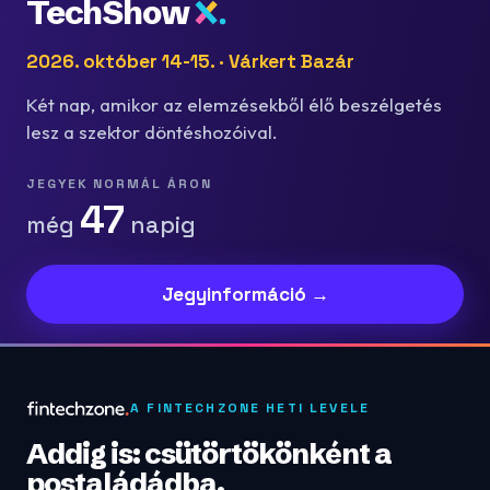
TechShow
2026. október 14-15. · Várkert Bazár
Két nap, amikor az elemzésekből élő beszélgetés
lesz a szektor döntéshozóival.
JEGYEK NORMÁL ÁRON
47
még
napig
Jegyinformáció →
A FINTECHZONE HETI LEVELE
Addig is: csütörtökönként a
postaládádba.