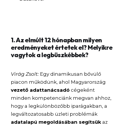
1. Az elmúlt 12 hónapban milyen
eredményeket értetek el? Melyikre
vagytok a legbüszkébbek?
Virág Zsolt:
Egy dinamikusan bővülő
piacon működünk, ahol Magyarország
vezető adattanácsadó
cégeként
minden kompetenciánk megvan ahhoz,
hogy a legkülönbözőbb iparágakban, a
legváltozatosabb üzleti problémák
adatalapú megoldásában segítsük
az