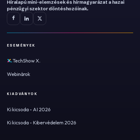
Híralapú mini-elemzések és hírmagyarázat a hazai
pénzügyi szektor döntéshozóinak.
ESEMÉNYEK
TechShow X.
Webinárok
KIADVÁNYOK
Ki kicsoda - AI 2026
Ki kicsoda - Kibervédelem 2026