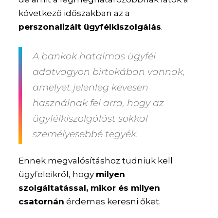
következő időszakban az a
perszonalizált ügyfélkiszolgálás
.
A bankok hatalmas ügyfél
adatvagyon
birtokában vannak,
amelyet jelenleg kevesen
használnak fel arra, hogy az
ügyfélkiszolgálást sokkal
személyesebbé tegyék.
Ennek megvalósításhoz tudniuk kell
ügyfeleikről, hogy
milyen
szolgáltatással, mikor és milyen
csatornán
érdemes keresni őket.