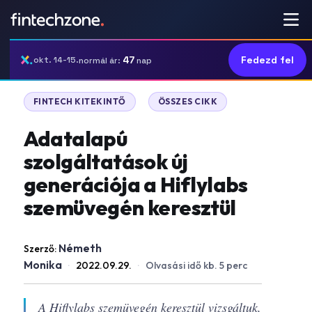
47
Fedezd fel
okt. 14-15.
normál ár:
nap
|
FINTECH KITEKINTŐ
ÖSSZES CIKK
Adatalapú
szolgáltatások új
generációja a Hiflylabs
szemüvegén keresztül
Németh
Szerző:
Monika
·
2022.09.29.
·
Olvasási idő kb. 5 perc
A Hiflylabs szemüvegén keresztül vizsgáltuk,