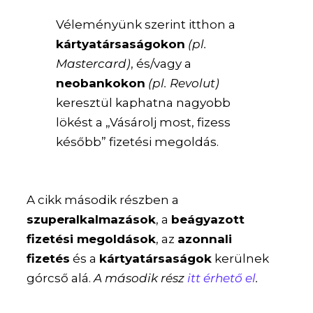
Véleményünk szerint itthon a
kártyatársaságokon
(pl.
Mastercard)
, és/vagy a
neobankokon
(pl. Revolut)
keresztül kaphatna nagyobb
lökést a „Vásárolj most, fizess
később” fizetési megoldás.
A cikk második részben a
szuperalkalmazások
, a
beágyazott
fizetési megoldások
, az
azonnali
fizetés
és a
kártyatársaságok
kerülnek
górcső alá.
A második rész
itt érhető el
.