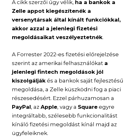
A cikk szerzői úgy vélik,
ha a bankok a
Zelle appot kiegészítenék a
versenytársak által kínált funkciókkal,
akkor azzal a jelenlegi fizetési
megoldásaikat veszélyeztetnék
.
A Forrester 2022-es fizetési előrejelzése
szerint az amerikai felhasználókat
a
jelenlegi fintech megoldások jól
kiszolgálják
és a bankok saját fejlesztésű
megoldása, a Zelle küszködni fog a piaci
részesedésért. Ezzel párhuzamosan a
PayPal
, az
Apple
, vagy a
Square
egyre
integráltabb, szélesebb funkcionalitást
kínáló fizetési megoldást kínál majd az
ügyfeleiknek.