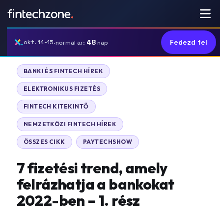
48
Fedezd fel
okt. 14-15.
normál ár:
nap
BANKI ÉS FINTECH HÍREK
ELEKTRONIKUS FIZETÉS
FINTECH KITEKINTŐ
NEMZETKÖZI FINTECH HÍREK
ÖSSZES CIKK
PAYTECHSHOW
7 fizetési trend, amely
felrázhatja a bankokat
2022-ben – 1. rész