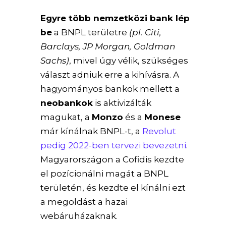
Egyre több nemzetközi bank lép
be
a BNPL területre
(pl. Citi,
Barclays, JP Morgan, Goldman
Sachs)
, mivel úgy vélik, szükséges
választ adniuk erre a kihívásra. A
hagyományos bankok mellett a
neobankok
is aktivizálták
magukat, a
Monzo
és a
Monese
már kínálnak BNPL-t, a
Revolut
pedig 2022-ben tervezi bevezetni
.
Magyarországon a Cofidis kezdte
el pozícionálni magát a BNPL
területén, és kezdte el kínálni ezt
a megoldást a hazai
webáruházaknak.