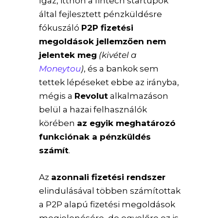
Igaz, itthon a fintech startupok
által fejlesztett pénzküldésre
fókuszáló
P2P fizetési
megoldások jellemzően nem
jelentek meg
(kivétel a
Moneytou
)
, és a bankok sem
tettek lépéseket ebbe az irányba,
mégis a
Revolut
alkalmazáson
belül a hazai felhasználók
körében
az egyik meghatározó
funkciónak a pénzküldés
számít
.
Az
azonnali fizetési rendszer
elindulásával többen számítottak
a P2P alapú fizetési megoldások
megjelenésére, de egyelőre ez is