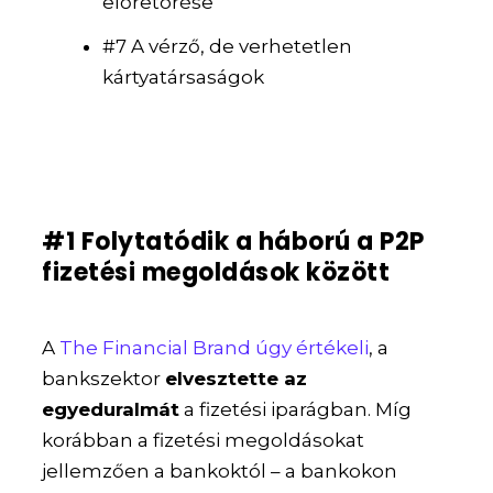
előretörése
#7 A vérző, de verhetetlen
kártyatársaságok
#1 Folytatódik a háború a P2P
fizetési megoldások között
A
The Financial Brand úgy értékeli
, a
bankszektor
elvesztette az
egyeduralmát
a fizetési iparágban. Míg
korábban a fizetési megoldásokat
jellemzően a bankoktól – a bankokon