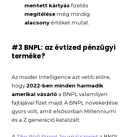
mentett kártyás
fizetés
megítélése
még mindig
alacsony
értéket mutat.
#3 BNPL: az évtized pénzügyi
terméke?
Az Insider Intelligence azt vetíti előre,
hogy
2022-ben minden harmadik
amerikai vásárló
a BNPL valamilyen
fajtájával fizet majd. A BNPL növekedése
gyors volt, amit elsősorban Millenniumi
és a Z generáció katalizált.
A
The Wall Street Journal szerint
a BNPL-