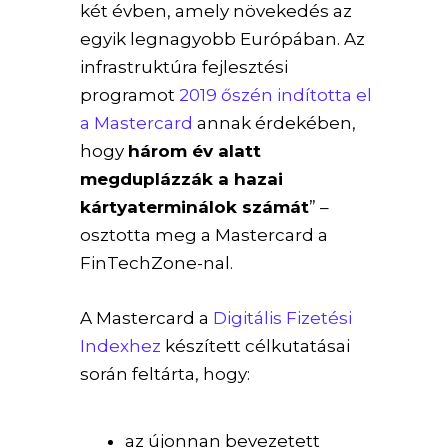
két évben, amely növekedés az
egyik legnagyobb Európában. Az
infrastruktúra fejlesztési
programot
2019 őszén indította el
a Mastercard
annak érdekében,
hogy
három év alatt
megduplázzák a hazai
kártyaterminálok számát
” –
osztotta meg a Mastercard a
FinTechZone-nal.
A Mastercard a
Digitális Fizetési
Indexhez
készített célkutatásai
során feltárta, hogy:
az újonnan bevezetett