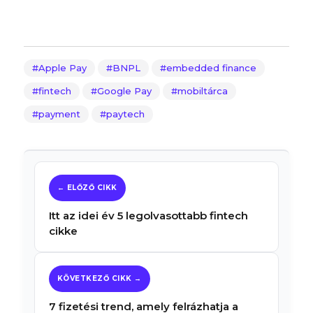
Apple Pay
BNPL
embedded finance
fintech
Google Pay
mobiltárca
payment
paytech
Itt az idei év 5 legolvasottabb fintech
cikke
7 fizetési trend, amely felrázhatja a