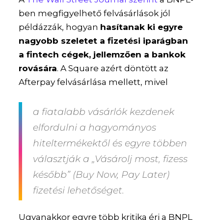
ben megfigyelhető felvásárlások jól
példázzák, hogyan
hasítanak ki egyre
nagyobb szeletet a fizetési iparágban
a fintech cégek, jellemzően a bankok
rovására
. A Square azért döntött az
Afterpay felvásárlása mellett, mivel
a fiatalabb vásárlók kezdenek
elfordulni a hagyományos
hiteltermékektől és egyre többen
választják a „Vásárolj most, fizess
később” (Buy Now, Pay Later)
fizetési lehetőséget.
Ugyanakkor egyre több kritika éri a BNPL