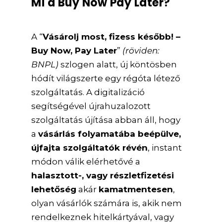
Mi a Buy Now Pay Later?
A “
Vásárolj most, fizess később! –
Buy Now, Pay Later
”
(röviden:
BNPL)
szlogen alatt, új köntösben
hódít világszerte egy régóta létező
szolgáltatás. A digitalizáció
segítségével újrahuzalozott
szolgáltatás újítása abban áll, hogy
a
vásárlás folyamatába beépülve,
újfajta szolgáltatók révén
, instant
módon válik elérhetővé a
halasztott-, vagy részletfizetési
lehetőség
akár
kamatmentesen
,
olyan vásárlók számára is, akik nem
rendelkeznek hitelkártyával, vagy