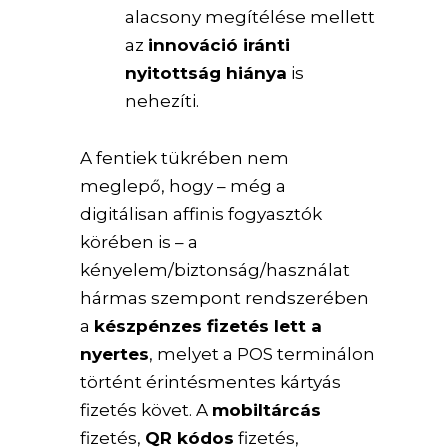
alacsony megítélése mellett
az
innováció iránti
nyitottság hiánya
is
nehezíti.
A fentiek tükrében nem
meglepő, hogy – még a
digitálisan affinis fogyasztók
körében is – a
kényelem/biztonság/használat
hármas szempont rendszerében
a
készpénzes fizetés lett a
nyertes
, melyet a POS terminálon
történt érintésmentes kártyás
fizetés követ. A
mobiltárcás
fizetés,
QR kódos
fizetés,