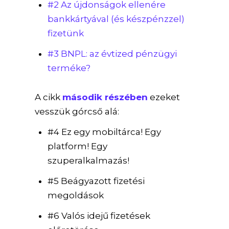
#2 Az újdonságok ellenére
bankkártyával (és készpénzzel)
fizetünk
#3 BNPL: az évtized pénzügyi
terméke?
A cikk
második részében
ezeket
vesszük górcső alá:
#4 Ez egy mobiltárca! Egy
platform! Egy
szuperalkalmazás!
#5 Beágyazott fizetési
megoldások
#6 Valós idejű fizetések