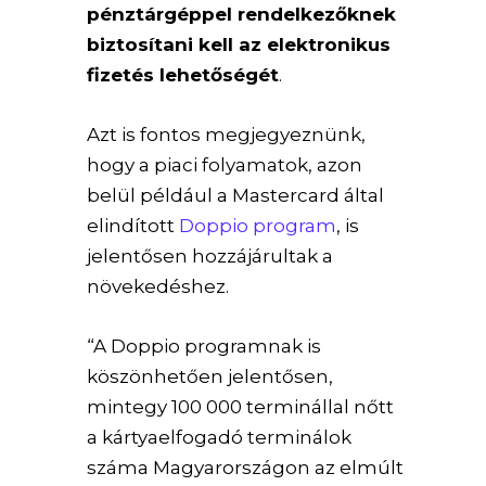
pénztárgéppel rendelkezőknek
biztosítani kell az elektronikus
fizetés lehetőségét
.
Azt is fontos megjegyeznünk,
hogy a piaci folyamatok, azon
belül például a Mastercard által
elindított
Doppio program
, is
jelentősen hozzájárultak a
növekedéshez.
“A Doppio programnak is
köszönhetően jelentősen,
mintegy 100 000 terminállal nőtt
a kártyaelfogadó terminálok
száma Magyarországon az elmúlt