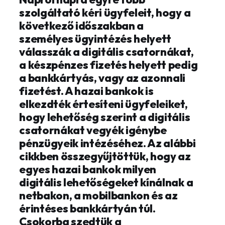
szolgáltató kéri ügyfeleit, hogy a
következő időszakban a
személyes ügyintézés helyett
válasszák a digitális csatornákat,
a készpénzes fizetés helyett pedig
a bankkártyás, vagy az azonnali
fizetést. A hazai bankok is
elkezdték értesíteni ügyfeleiket,
hogy lehetőség szerint a digitális
csatornákat vegyék igénybe
pénzügyeik intézéséhez. Az alábbi
cikkben összegyűjtöttük, hogy az
egyes hazai bankok milyen
digitális lehetőségeket kínálnak a
netbakon, a mobilbankon és az
érintéses bankkártyán túl.
Csokorba szedtük a