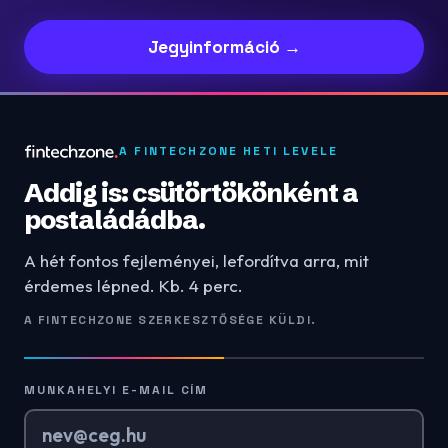
Jegyinformáció →
A FINTECHZONE HETI LEVELE
Addig is: csütörtökönként a
postaládádba.
A hét fontos fejleményei, lefordítva arra, mit
érdemes lépned. Kb. 4 perc.
A FINTECHZONE SZERKESZTŐSÉGE KÜLDI.
MUNKAHELYI E-MAIL CÍM