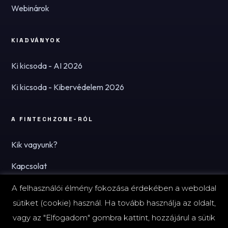
Webinárok
KIADVÁNYOK
Ki kicsoda - AI 2026
Ki kicsoda - Kibervédelem 2026
A FINTECHZONE-RÓL
Kik vagyunk?
Kapcsolat
Hírlevél
A felhasználói élmény fokozása érdekében a weboldal
sütiket (cookie) használ. Ha tovább használja az oldalt,
vagy az "Elfogadom" gombra kattint, hozzájárul a sütik