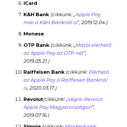
iCard
K&H Bank
(cikkünk: „
Apple Pay
már a K&H Banknál is
”, 2019.12.04.)
Monese
OTP Bank
(cikkünk: „
Mától elérhető
az Apple Pay az OTP-nél
”,
2019.05.21.)
Raiffeisen Bank
(cikkünk:
Elérhető
az Apple Pay a Raiffeisen Banknál
is
, 2020.03.17.)
Revolut
(cikkünk: „
Végre: Revolut
Apple Pay Magyarországon
”,
2019.07.16.)
Simple
(cikkünk:
Mindenkinek