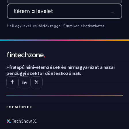
Kérem a levelet
→
Heti egy levél, csütörtök reggel. Bármikor leiratkozhatsz.
Híralapú mini-elemzések és hírmagyarázat a hazai
pénzügyi szektor döntéshozóinak.
ESEMÉNYEK
TechShow X.