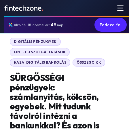
48
Fedezd fel
okt. 14-15.
normál ár:
nap
DIGITÁLIS PÉNZÜGYEK
FINTECH SZOLGÁLTATÁSOK
HAZAI DIGITÁLIS BANKOLÁS
ÖSSZES CIKK
SÜRGŐSSÉGI
pénzügyek:
számlanyitás, kölcsön,
egyebek. Mit tudunk
távolról intézni a
bankunkkal? És azon is