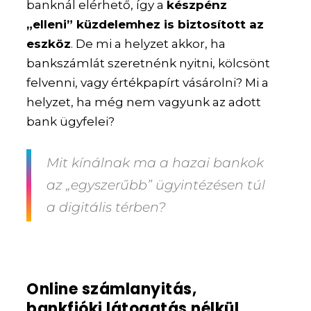
banknál elérhető, így a
készpénz
„elleni” küzdelemhez is biztosított az
eszköz
. De mi a helyzet akkor, ha
bankszámlát szeretnénk nyitni, kölcsönt
felvenni, vagy értékpapírt vásárolni? Mi a
helyzet, ha még nem vagyunk az adott
bank ügyfelei?
Mit kínálnak ma a hazai bankok
az „egyszerűbb” ügyintézésen túl
a digitális térben?
Online számlanyitás,
bankfióki látogatás nélkül.