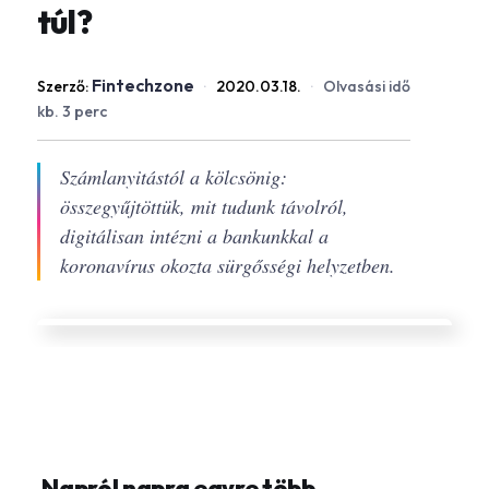
túl?
Fintechzone
Szerző:
·
2020.03.18.
·
Olvasási idő
kb. 3 perc
Számlanyitástól a kölcsönig:
összegyűjtöttük, mit tudunk távolról,
digitálisan intézni a bankunkkal a
koronavírus okozta sürgősségi helyzetben.
Napról napra egyre több