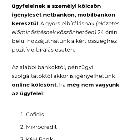
ügyfeleinek a személyi kölcsön
igénylését netbankon, mobilbankon
keresztül
. A gyors elbírálásnak
(előzetes
előminősítésnek köszönhetően)
24 órán
belül hozzájuthatunk a kért összeghez
pozitív elbírálás esetén.
Az alábbi bankoktól, pénzügyi
szolgáltatóktól akkor is igényelhetünk
online kölcsönt
, ha
még nem vagyunk
az ügyfelei
:
Cofidis
Mikrocredit
K&H Bank