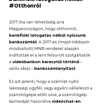
#Otthonról
2017 óta van lehetőség arra
Magyarországon, hogy otthonról,
bankfióki látogatás nélkül nyissunk
bankszámlát
. A 2017-es
(majd többször
módosított)
MNB rendelet alapján
indították el a lent felsorolt szolgáltatók
a
videóbankon keresztül történő
–
valós idejű –
bankszámlanyitást
.
Ez azt jelenti, hogy a számlát nyitó
lakossági ügyfél, vagy egyéni vállalkozó a
számítógépe előtt ülve, a számítógép
kameráját használva
videóchat-en