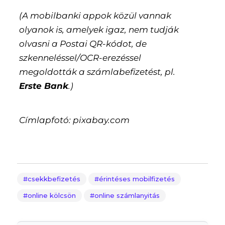
(A mobilbanki appok közül vannak
olyanok is, amelyek igaz, nem tudják
olvasni a Postai QR-kódot, de
szkenneléssel/OCR-erezéssel
megoldották a számlabefizetést, pl.
Erste Bank
.)
Címlapfotó: pixabay.com
csekkbefizetés
érintéses mobilfizetés
online kölcsön
online számlanyitás