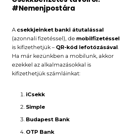
#Nemenjpostára
A
csekkjeinket
banki átutalással
(azonnali fizetéssel), de
mobilfizetéssel
is kifizethetjük –
QR-kód lefotózásával
.
Ha már kezünkben a mobilunk, akkor
ezekkel az alkalmazásokkal is
kifizethetjük számláinkat:
iCsekk
Simple
Budapest Bank
OTP Bank