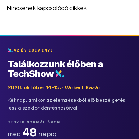
Nincsenek kapcsolódó cikkek.
AZ ÉV ESEMÉNYE
Találkozzunk élőben a
TechShow
2026. október 14-15. · Várkert Bazár
Két nap, amikor az elemzésekből élő beszélgetés
lesz a szektor döntéshozóival.
JEGYEK NORMÁL ÁRON
48
még
napig