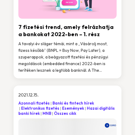
7 fizetési trend, amely felrázhatja
a bankokat 2022-ben – 1. rész
A tavalyi év sláger témái, mint a „Vásárolj most,
fizess később” (BNPL = Buy Now, Pay Later), a
szuperappok, a beágyazott fizetési és pénzügyi
megoldások (embedded finance) 2022-ben is
terítéken lesznek a legtöbb banknál. A The...
2021.12.15.
Azonnali fizetés
Banki és fintech hírek
Elektronikus fizetés
Események
Hazai digitális
banki hírek
MNB
Összes cikk