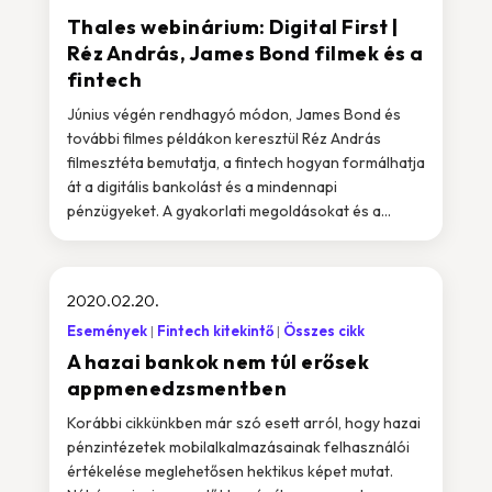
Thales webinárium: Digital First |
Réz András, James Bond filmek és a
fintech
Június végén rendhagyó módon, James Bond és
további filmes példákon keresztül Réz András
filmesztéta bemutatja, a fintech hogyan formálhatja
át a digitális bankolást és a mindennapi
pénzügyeket. A gyakorlati megoldásokat és a...
2020.02.20.
Események
Fintech kitekintő
Összes cikk
A hazai bankok nem túl erősek
appmenedzsmentben
Korábbi cikkünkben már szó esett arról, hogy hazai
pénzintézetek mobilalkalmazásainak felhasználói
értékelése meglehetősen hektikus képet mutat.