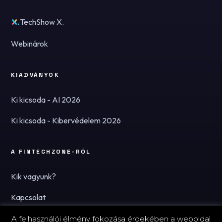
TechShow X.
Webinárok
KIADVÁNYOK
Ki kicsoda - AI 2026
Ki kicsoda - Kibervédelem 2026
A FINTECHZONE-RÓL
Kik vagyunk?
Kapcsolat
Hírlevél
A felhasználói élmény fokozása érdekében a weboldal