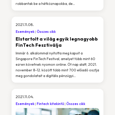
robbantak be a hétköznapokba, de...
2021.11.08.
Események
Összes cikk
Elstartolt a világ egyik legnagyobb
FinTech Fesztiválja
Immár 6. alkalommal nyitotta meg kapuit a
Singapore FinTech Festival, amelyet több mint 60
ezren követnek nyomon online. Öt nap alatt, 2021.
november 8-12. között több mint 700 előadó osztja
meg gondolatait a digitális pénzügyi...
2021.11.04.
Események
Fintech kitekintő
Összes cikk