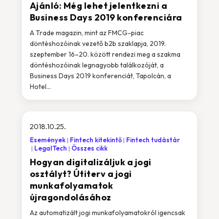
Ajánló: Még lehet jelentkezni a
Business Days 2019 konferenciára
A Trade magazin, mint az FMCG-piac
döntéshozóinak vezető b2b szaklapja, 2019.
szeptember 16–20. között rendezi meg a szakma
döntéshozóinak legnagyobb találkozóját, a
Business Days 2019 konferenciát, Tapolcán, a
Hotel...
2018.10.25.
Események
Fintech kitekintő
Fintech tudástár
LegalTech
Összes cikk
Hogyan digitalizáljuk a jogi
osztályt? Útiterv a jogi
munkafolyamatok
újragondolásához
Az automatizált jogi munkafolyamatokról igencsak