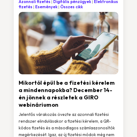
Azonnali fizetés
Digitális pénzügyek
Elektronikus
fizetés
Események
Összes cikk
Mikortól épül be a fizetési kérelem
a mindennapokba? December 14-
én jönnek a részletek a GIRO
webináriumon
Jelentős várakozás övezte az azonnali fizetési
rendszer elindulásakor a fizetési kérelem, a QR-
kódos fizetés és a másodlagos számlaazonosítók
megérkezését. Igaz, az új fizetési módok még nem