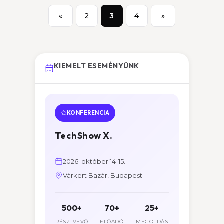
«
2
3
4
»
KIEMELT ESEMÉNYÜNK
KONFERENCIA
TechShow X.
2026. október 14-15.
Várkert Bazár, Budapest
500+
70+
25+
RÉSZTVEVŐ
ELŐADÓ
MEGOLDÁS