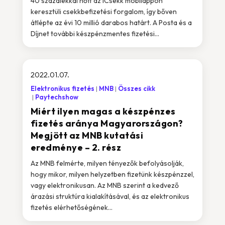
40 százalékkal nőtt az iCsekk mobilappon
keresztüli csekkbefizetési forgalom, így bőven
átlépte az évi 10 millió darabos határt. A Posta és a
Díjnet további készpénzmentes fizetési...
2022.01.07.
Elektronikus fizetés
MNB
Összes cikk
Paytechshow
Miért ilyen magas a készpénzes
fizetés aránya Magyarországon?
Megjött az MNB kutatási
eredménye – 2. rész
Az MNB felmérte, milyen tényezők befolyásolják,
hogy mikor, milyen helyzetben fizetünk készpénzzel,
vagy elektronikusan. Az MNB szerint a kedvező
árazási struktúra kialakításával, és az elektronikus
fizetés elérhetőségének...