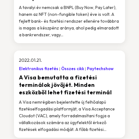
A tavalyi év nemcsak a BNPL (Buy Now, Pay Later),
hanem az NFT (non-fungible token) éve is volt. A
fejlett bank- és fizetési rendszer ellenére továbbra
is magas a készpénz aránya, ahol pedig elmaradott
a bankrendszer, vagy...
2022.01.21.
Elektronikus fizetés
Összes cikk
Paytechshow
A Visa bemutatta a fizetési
terminálok jövőjét. Minden
eszközből lehet fizetési terminál
A Visa nemrégiben bejelentette új felhőalapú
fizetéselfogadási platformját, a Visa Acceptance
Cloudot (VAC), amely forradalmasítani fogja a
vállalkozások számára az ügyfelektől érkező
fizetések elfogadási módját. A főbb fizetési...