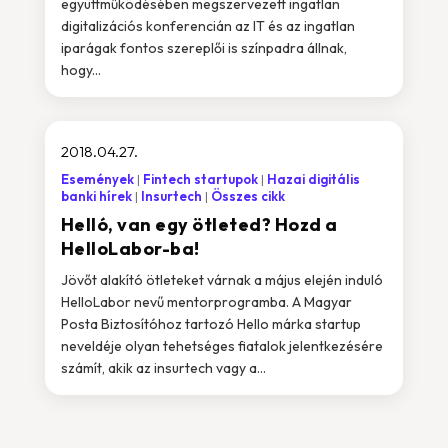
együttműködésében megszervezett ingatlan
digitalizációs konferencián az IT és az ingatlan
iparágak fontos szereplői is színpadra állnak,
hogy...
2018.04.27.
Események
Fintech startupok
Hazai digitális
banki hírek
Insurtech
Összes cikk
Helló, van egy ötleted? Hozd a
HelloLabor-ba!
Jövőt alakító ötleteket várnak a május elején induló
HelloLabor nevű mentorprogramba. A Magyar
Posta Biztosítóhoz tartozó Hello márka startup
neveldéje olyan tehetséges fiatalok jelentkezésére
számít, akik az insurtech vagy a...