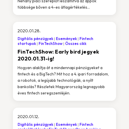
Néhány piaci szereplőt leszámítva az appok
többsége bőven a 4-es átlagértékelés...
2020.01.28.
Digitális pénzügyek
Események
Fintech
startupok
FinTechShow
Összes cikk
FinTechShow: Early bird jegyek
2020.01.31-ig!
Hogyan alakítja át a mindennapi pénzügyeket a
fintech és a BigTech? Mit hoz a 4. ipari forradalom,
a robotok, a legújabb technológiák, a nyílt
bankolás? Részletek Magyarország legnagyobb
éves fintech seregszemléjén.
2020.01.12.
Digitális pénzügyek
Események
Fintech