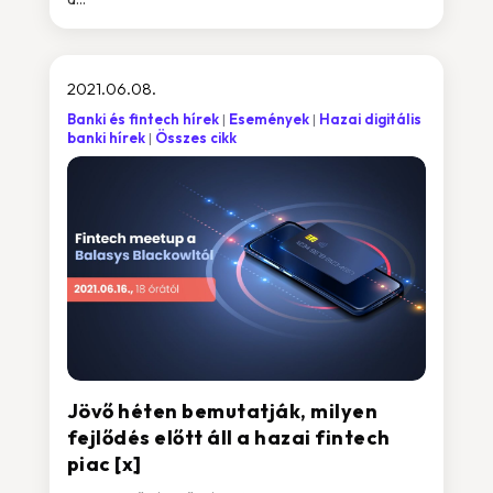
2021.06.08.
Banki és fintech hírek
Események
Hazai digitális
banki hírek
Összes cikk
Jövő héten bemutatják, milyen
fejlődés előtt áll a hazai fintech
piac [x]