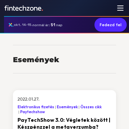
51
Fedezd fel
okt. 14-15.
normál ár:
nap
Események
2022.01.27.
Elektronikus fizetés
Események
Összes cikk
Paytechshow
PayTechShow 3.0: Végletek között |
Készpénzzel a metaverzumba?