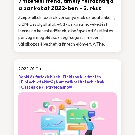
7 fizetési trend, amely felrázhatja
a bankokat 2022-ben – 2. rész
Szuperalkalmazások versenyeznek az adatainkért,
a BNPL szolgáltatók 40%-os kosárnövekedést
ígérnek a kereskedőknek, a beágyazott fizetési és
pénzügyi megoldások segítségével minden
vállalkozás élvezheti a fintech előnyeit. A The...
2022.01.04.
Banki és fintech hírek
Elektronikus fizetés
Fintech kitekintő
Nemzetközi fintech hírek
Összes cikk
Paytechshow