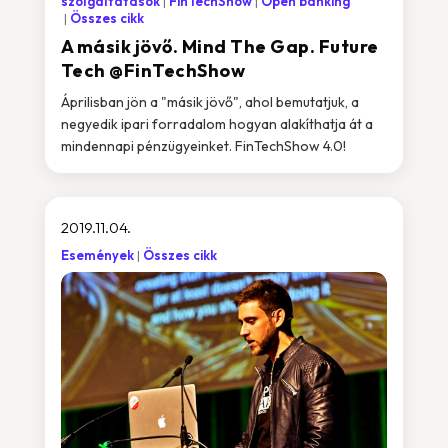
szolgáltatások
FinTechShow
Open banking
Összes cikk
A másik jövő. Mind The Gap. Future
Tech @FinTechShow
Áprilisban jön a "másik jövő", ahol bemutatjuk, a
negyedik ipari forradalom hogyan alakíthatja át a
mindennapi pénzügyeinket. FinTechShow 4.0!
2019.11.04.
Események
Összes cikk