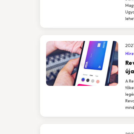
Magy
Ugya
lehet
2021
Hír
Rev
új
A Re
tőke
legé
Revo
mind