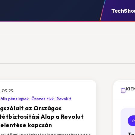
TechSho
KIE
.09.29.
tális pénzügyek
Összes cikk
Revolut
gszólalt az Országos
tétbiztosítási Alap a Revolut
jelentése kapcsán
Te
volut Bank megérkezése Magyarországra nagy