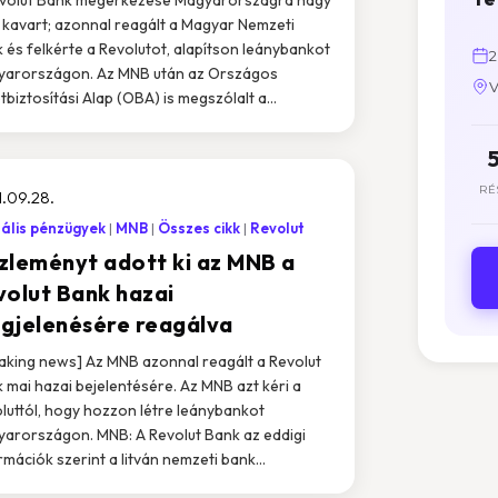
 kavart; azonnal reagált a Magyar Nemzeti
 és felkérte a Revolutot, alapítson leánybankot
2
arországon. Az MNB után az Országos
V
tbiztosítási Alap (OBA) is megszólalt a...
RÉ
.09.28.
tális pénzügyek
MNB
Összes cikk
Revolut
zleményt adott ki az MNB a
volut Bank hazai
gjelenésére reagálva
aking news] Az MNB azonnal reagált a Revolut
 mai hazai bejelentésére. Az MNB azt kéri a
luttól, hogy hozzon létre leánybankot
arországon. MNB: A Revolut Bank az eddigi
rmációk szerint a litván nemzeti bank...