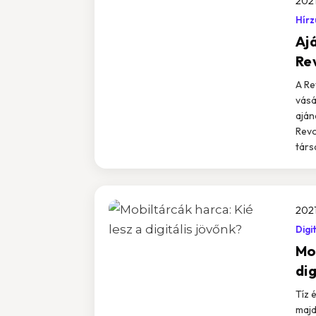
2021
Hír
Aj
Re
A Re
vásá
aján
Revo
társ
2021
Digi
Mob
dig
Tíz 
majd