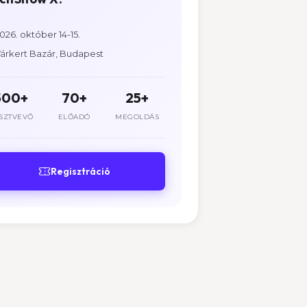
026. október 14-15.
árkert Bazár, Budapest
500+
70+
25+
SZTVEVŐ
ELŐADÓ
MEGOLDÁS
Regisztráció