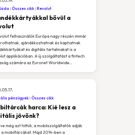
.05.19.
zúzda
Összes cikk
Revolut
ándékkártyákkal bővül a
volut
volut felhasználók Európa nagy részén immár
rolhatnak, ajándékozhatnak és kaphatnak
dékkártyákat és digitális tartalmakat is a
lut applikációban. A új szolgáltatást a fintech
aság számára az Euronet Worldwide...
.05.17.
tális pénzügyek
Összes cikk
iltárcák harca: Kié lesz a
itális jövőnk?
éve még azt hittük, a mobilszolgáltatók adják
 a mobiltárcákat. Majd 2014-ben a