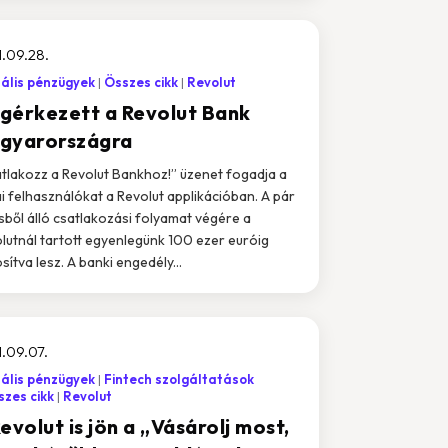
.09.28.
tális pénzügyek
Összes cikk
Revolut
gérkezett a Revolut Bank
gyarországra
tlakozz a Revolut Bankhoz!” üzenet fogadja a
i felhasználókat a Revolut applikációban. A pár
sből álló csatlakozási folyamat végére a
lutnál tartott egyenlegünk 100 ezer euróig
sítva lesz. A banki engedély...
.09.07.
tális pénzügyek
Fintech szolgáltatások
zes cikk
Revolut
evolut is jön a „Vásárolj most,