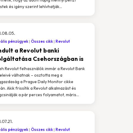
stek és igény szerint lehívhatják...
.08.05.
tális pénzügyek
Összes cikk
Revolut
ndult a Revolut banki
olgáltatása Csehországban is
eh Revolut felhasználók immár a Revolut Bank
eleivé válhatnak – osztotta meg a
ggazdaság a Prague Daily Monitor cikke
ján. Akik frissítik a Revolut alkalmazást és
gcsinálják a pár perces folyamatot, máris...
.07.21.
tális pénzügyek
Összes cikk
Revolut