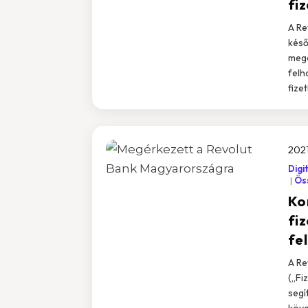
fi
A Re
késő
mego
felh
fizet
2021
Digi
Öss
Ko
fi
fe
A Re
(„Fi
segí
köve