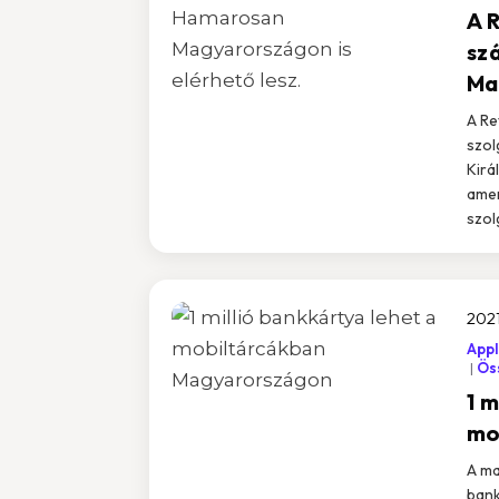
A R
sz
Ma
A Re
szol
Kirá
amer
szol
2021
Appl
Öss
1 m
mo
A ma
bank