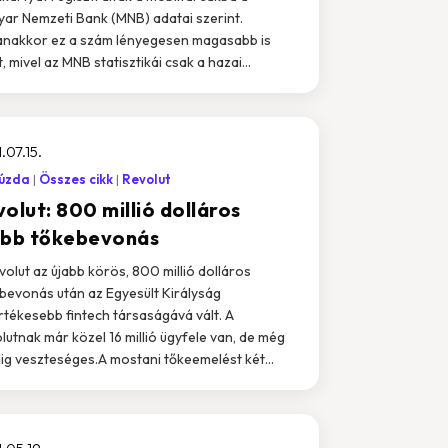
ar Nemzeti Bank (MNB) adatai szerint.
nakkor ez a szám lényegesen magasabb is
, mivel az MNB statisztikái csak a hazai...
.07.15.
zúzda
Összes cikk
Revolut
olut: 800 millió dolláros
abb tőkebevonás
volut az újabb körös, 800 millió dolláros
bevonás után az Egyesült Királyság
rtékesebb fintech társaságává vált. A
lutnak már közel 16 millió ügyfele van, de még
ig veszteséges.A mostani tőkeemelést két...