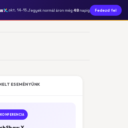
w
48
okt. 14-15.
Fedezd fel
Jegyek normál áron még
napig
MELT ESEMÉNYÜNK
KONFERENCIA
chShow X.