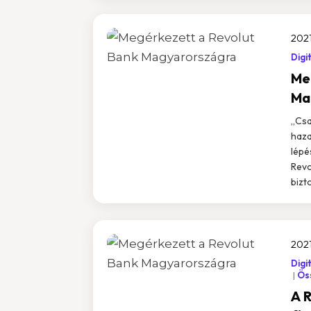
2021
Digi
Me
Ma
„Csa
haza
lépé
Revo
bizto
2021
Digi
Öss
A R