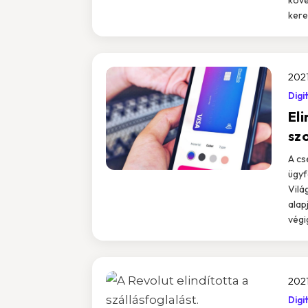
kere
2021
Digi
Eli
sz
A cs
ügyf
Vilá
alap
végi
2021
Digi