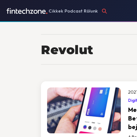
Cikkek
Podcast
Rólunk
Revolut
2021
Digi
Me
Be
be
A Re