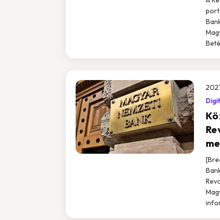
port
Bank
Magy
Beté
2021
Digi
Kö
Re
me
[Bre
Bank
Revo
Magy
info