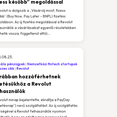
zess később” megoldással
volut is dolgozik a „Vásárolj most, fizess
bb” (Buy Now, Pay Later - BNPL) fizetési
ldáson. Az új fizetési megoldással a Revolut
asználók a vásárlásaikat egyenlő részletekben
hetik vissza, függetlenül attól,...
.08.23.
tális pénzügyek
Nemzetközi fintech startupok
zes cikk
Revolut
rábban hozzáférhetnek
zetésükhöz a Revolut
lhasználók
volut minap bejelentette, elindítja a PayDay
zetésnap”) nevű szolgáltatást. Az új szolgáltatás
tségével a Revolut felhasználók nyomon
thetik, hogy az adott napig mennyi pénzt