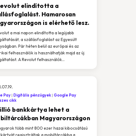
evolut elindította a
állásfoglalást. Hamarosan
gyarországon is elérhető lesz.
volut a mai napon elindította a legújabb
gáltatását, a szállásfoglalást az Egyesült
lyságban. Pár héten belül az európai és az
ikai felhasználók is használhatják majd az új
gáltatást. A Revolut felhasználók...
.07.19.
e Pay
Digitális pénzügyek
Google Pay
zes cikk
illió bankkártya lehet a
biltárcákban Magyarországon
gyarok több mint 800 ezer hazai kibocsátású
kártyát regisztráltak a mobiltárcákba a